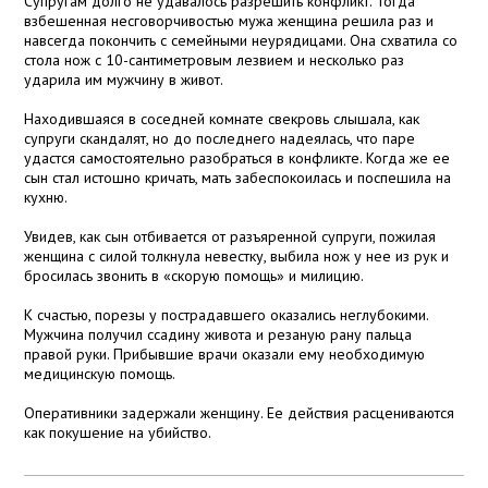
Супругам долго не удавалось разрешить конфликт. Тогда
взбешенная несговорчивостью мужа женщина решила раз и
навсегда покончить с семейными неурядицами. Она схватила со
стола нож с 10-сантиметровым лезвием и несколько раз
ударила им мужчину в живот.
Находившаяся в соседней комнате свекровь слышала, как
супруги скандалят, но до последнего надеялась, что паре
удастся самостоятельно разобраться в конфликте. Когда же ее
сын стал истошно кричать, мать забеспокоилась и поспешила на
кухню.
Увидев, как сын отбивается от разъяренной супруги, пожилая
женщина с силой толкнула невестку, выбила нож у нее из рук и
бросилась звонить в «скорую помощь» и милицию.
К счастью, порезы у пострадавшего оказались неглубокими.
Мужчина получил ссадину живота и резаную рану пальца
правой руки. Прибывшие врачи оказали ему необходимую
медицинскую помощь.
Оперативники задержали женщину. Ее действия расцениваются
как покушение на убийство.