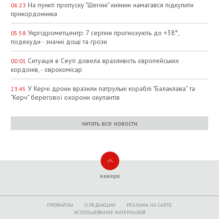
На пункті пропуску "Шегині" киянин намагався підкупити
06:23
прикордонника
Укргідрометцентр: 7 серпня прогнозують до +38°,
05:58
подекуди - значні дощі та грози
Ситуація в Сеуті довела вразливість європейських
00:01
кордонів, - єврокомісар
У Керчі дрони вразили патрульні кораблі "Балаклава" та
23:45
"Керч" берегової охорони окупантів
читать все новости
наверх
ПРОФАЙЛЫ
O РЕДАКЦИИ
РЕКЛАМА НА САЙТЕ
ИСПОЛЬЗОВАНИЕ МАТЕРИАЛОВ