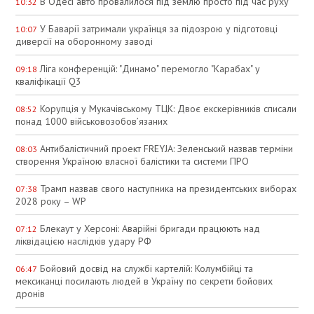
В Одесі авто провалилося під землю просто під час руху
10:32
У Баварії затримали українця за підозрою у підготовці
10:07
диверсії на оборонному заводі
Ліга конференцій: "Динамо" перемогло "Карабах" у
09:18
кваліфікації Q3
Корупція у Мукачівському ТЦК: Двоє екскерівників списали
08:52
понад 1000 військовозобов’язаних
Антибалістичний проект FREYJA: Зеленський назвав терміни
08:03
створення Україною власної балістики та системи ПРО
Трамп назвав свого наступника на президентських виборах
07:38
2028 року – WP
Блекаут у Херсоні: Аварійні бригади працюють над
07:12
ліквідацією наслідків удару РФ
Бойовий досвід на службі картелій: Колумбійці та
06:47
мексиканці посилають людей в Україну по секрети бойових
дронів