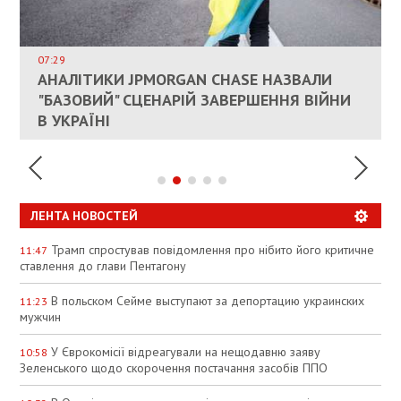
ВЛАСНИКАМ ЗРУЙНОВАНОГО ЖИТЛА
ДОЗВОЛИЛИ НЕ ПЛАТИТИ ЗА КОМУНАЛКУ
ИНТЕГРАЦИЯ УКРАИНЫ В НАТО ВРЯД ЛИ
СОСТОИТСЯ В БЛИЖАЙШЕЕ ВРЕМЯ, –
07:29
КАНДИДАТ В ПРЕМЬЕРЫ ПОЛЬШИ ПРИЗВАЛ
АНАЛІТИКИ JPMORGAN CHASE НАЗВАЛИ
ПАЛИВНИЙ РИНОК РОЗІГРІЛИ ШТУЧНО:
РЮТТЕ
ЕС ПРЕКРАТИТЬ ВОЕННУЮ ПОМОЩЬ
"БАЗОВИЙ" СЦЕНАРІЙ ЗАВЕРШЕННЯ ВІЙНИ
АНАЛІТИКИ ЗВИНУВАТИЛИ АЗС У
УКРАИНЕ
В УКРАЇНІ
СПЕКУЛЯЦІЇ
ЛЕНТА НОВОСТЕЙ
Трамп спростував повідомлення про нібито його критичне
11:47
ставлення до глави Пентагону
В польском Сейме выступают за депортацию украинских
11:23
мужчин
У Єврокомісії відреагували на нещодавню заяву
10:58
Зеленського щодо скорочення постачання засобів ППО