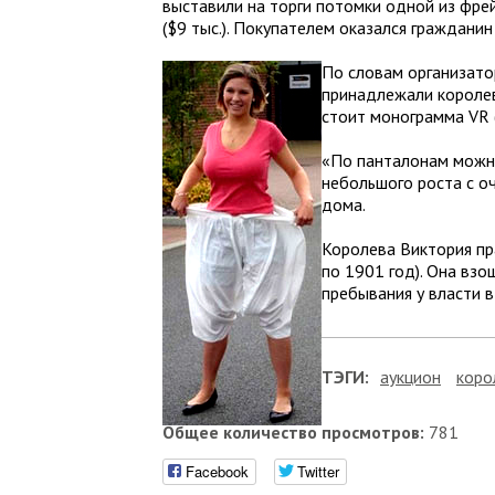
выставили на торги потомки одной из фре
($9 тыс.). Покупателем оказался граждани
По словам организатор
принадлежали королеве
стоит монограмма VR 
«По панталонам можно
небольшого роста с оч
дома.
Королева Виктория пр
по 1901 год). Она взо
пребывания у власти в
ТЭГИ:
аукцион
коро
Общее количество просмотров:
781
Facebook
Twitter