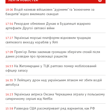
Водій називав військових "дурними" та "воюючими за
18:06
бандитів" відео викликало скандал
Рекордне обміління Дунаю в Будапешті відкрило
17:56
артефакти Другої світової війни
Українські морські платформи відновили традицію
17:27
святкового виходу кораблів у Ялті
Прем’єр Литви закликав громадян зберігати спокій після
17:09
даних розвідки про провокації рашистів
На Житомирщині у ТЦК раптово помер мобілізований
16:53
офіцер запасу
У Лейпцигу дрон над українським літаком міг збити водій
16:35
автобуса
Українська актриса Оксана Черкашина зіграла у польському
16:23
сатиричному серіалі від Netflix
Разведка США рассматривает ряд вариантов, как РФ
15:58