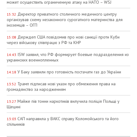
может осуществить ограниченную атаку на НАТО – WSJ
Директор приватного столичного медичного центру
15:32
організував схему незаконного сурогатного материнства для
іноземців – ОГП
Держдеп США повідомив про нові санкції проти Куби
15:08
через військову співпрацю з РФ та КНР
ISW заявил, что РФ формирует боевые подразделения из
14:43
украинских военнопленных
У Баку заявили про готовність постачати газ до України
14:18
Трамп підписав нові укази про обмеження права на
13:52
громадянство за народженням
Майже пів тонни наркотиків вилучила поліція Польщі у
13:27
Щецині
САП направила у ВАКС справу Коломойського та його
13:03
спільників