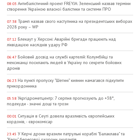
Антибалістичний проект FREYJA: Зеленський назвав терміни
08:03
створення Україною власної балістики та системи ПРО
Трамп назвав свого наступника на президентських виборах
07:38
2028 року – WP
Блекаут у Херсоні: Аварійні бригади працюють над
07:12
ліквідацією наслідків удару РФ
Бойовий досвід на службі картелій: Колумбійці та
06:47
мексиканці посилають людей в Україну по секрети бойових
дронів
На пункті пропуску "Шегині" киянин намагався підкупити
06:23
прикордонника
Укргідрометцентр: 7 серпня прогнозують до +38°,
05:58
подекуди - значні дощі та грози
Ситуація в Сеуті довела вразливість європейських
00:01
кордонів, - єврокомісар
У Керчі дрони вразили патрульні кораблі "Балаклава" та
23:45
"Керч" берегової охорони окупантів