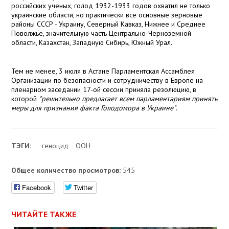
российских ученых, голод 1932-1933 годов охватил не только
украинские области, но практически все основные зерновые
районы СССР - Украину, Северный Кавказ, Нижнее и Среднее
Поволжье, значительную часть Центрально-Черноземной
области, Казахстан, Западную Сибирь, Южный Урал.
Тем не менее, 3 июля в Астане Парламентская Ассамблея
Организации по безопасности и сотрудничеству в Европе на
пленарном заседании 17-ой сессии приняла резолюцию, в
которой
"решительно предлагает всем парламентариям принять
меры для признания факта Голодомора в Украине"
.
ТЭГИ:
геноцид
ООН
Общее количество просмотров:
545
Facebook
Twitter
ЧИТАЙТЕ ТАКЖЕ