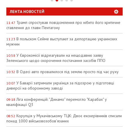
ЛЕНТА НОВОСТЕЙ
Трамп спростував повідомлення про нібито його критичне
11:47
ставлення до глави Пентагону
В польском Сейме выступают за депортацию украинских
11:23
мужчин
У Єврокомісії відреагували на нещодавню заяву
10:58
Зеленського щодо скорочення постачання засобів ППО
В Одесі авто провалилося під землю просто під час руху
10:32
У Баварії затримали українця за підозрою у підготовці
10:07
диверсії на оборонному заводі
Ліга конференцій: "Динамо" перемогло "Карабах" у
09:18
кваліфікації Q3
Корупція у Мукачівському ТЦК: Двоє екскерівників списали
08:52
понад 1000 військовозобов’язаних