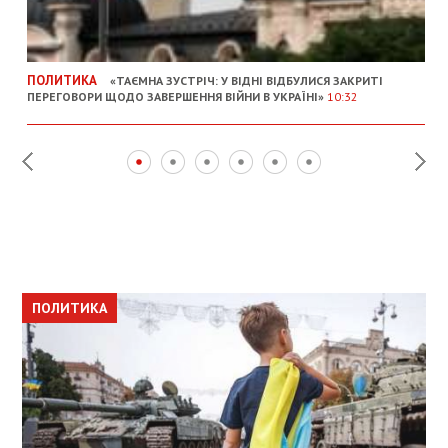
ПОЛИТИКА
«ТАЄМНА ЗУСТРІЧ: У ВІДНІ ВІДБУЛИСЯ ЗАКРИТІ
ПЕРЕГОВОРИ ЩОДО ЗАВЕРШЕННЯ ВІЙНИ В УКРАЇНІ»
10:32
ПОЛИТИКА
ПОЛИТИКА
ОБЩЕСТВО
ПОЛИТИКА
ЭКОНОМИКА