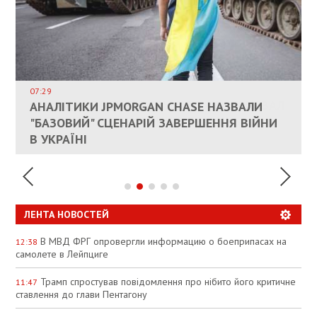
ВЛАСНИКАМ ЗРУЙНОВАНОГО ЖИТЛА
ДОЗВОЛИЛИ НЕ ПЛАТИТИ ЗА КОМУНАЛКУ
ИНТЕГРАЦИЯ УКРАИНЫ В НАТО ВРЯД ЛИ
СОСТОИТСЯ В БЛИЖАЙШЕЕ ВРЕМЯ, –
07:29
КАНДИДАТ В ПРЕМЬЕРЫ ПОЛЬШИ ПРИЗВАЛ
АНАЛІТИКИ JPMORGAN CHASE НАЗВАЛИ
ПАЛИВНИЙ РИНОК РОЗІГРІЛИ ШТУЧНО:
РЮТТЕ
ЕС ПРЕКРАТИТЬ ВОЕННУЮ ПОМОЩЬ
"БАЗОВИЙ" СЦЕНАРІЙ ЗАВЕРШЕННЯ ВІЙНИ
АНАЛІТИКИ ЗВИНУВАТИЛИ АЗС У
УКРАИНЕ
В УКРАЇНІ
СПЕКУЛЯЦІЇ
ЛЕНТА НОВОСТЕЙ
В МВД ФРГ опровергли информацию о боеприпасах на
12:38
самолете в Лейпциге
Трамп спростував повідомлення про нібито його критичне
11:47
ставлення до глави Пентагону