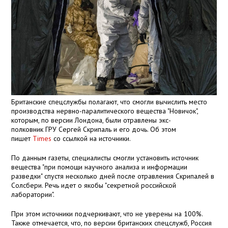
Британские спецслужбы полагают, что смогли вычислить место
производства нервно-паралитического вещества "Новичок",
которым, по версии Лондона, были отравлены экс-
полковник ГРУ Сергей Скрипаль и его дочь. Об этом
пишет
Times
со ссылкой на источники.
По данным газеты, специалисты смогли установить источник
вещества "при помощи научного анализа и информации
разведки" спустя несколько дней после отравления Скрипалей в
Солсбери. Речь идет о якобы "секретной российской
лаборатории".
При этом источники подчеркивают, что не уверены на 100%.
Также отмечается, что, по версии британских спецслужб, Россия