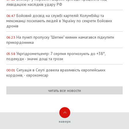
ліквідацією наслідків удару РФ
Бойовий досвід на службі картелій: Колумбійці та
06:47
мексиканці посилають людей в Україну по секрети бойових
дронів
На пункті пропуску "Шегині" киянин намагався підкупити
06:23
прикордонника
Укргідрометцентр: 7 серпня прогнозують до +38°,
05:58
подекуди - значні дощі та грози
Ситуація в Сеуті довела вразливість європейських
00:01
кордонів, - єврокомісар
читать все новости
наверх