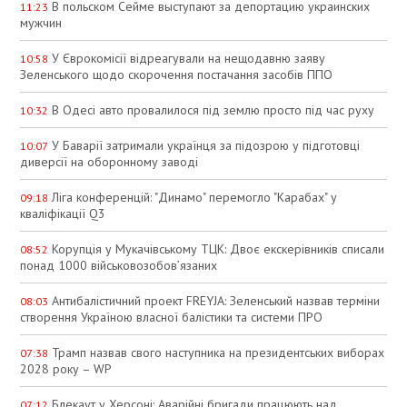
В польском Сейме выступают за депортацию украинских
11:23
мужчин
У Єврокомісії відреагували на нещодавню заяву
10:58
Зеленського щодо скорочення постачання засобів ППО
В Одесі авто провалилося під землю просто під час руху
10:32
У Баварії затримали українця за підозрою у підготовці
10:07
диверсії на оборонному заводі
Ліга конференцій: "Динамо" перемогло "Карабах" у
09:18
кваліфікації Q3
Корупція у Мукачівському ТЦК: Двоє екскерівників списали
08:52
понад 1000 військовозобов’язаних
Антибалістичний проект FREYJA: Зеленський назвав терміни
08:03
створення Україною власної балістики та системи ПРО
Трамп назвав свого наступника на президентських виборах
07:38
2028 року – WP
Блекаут у Херсоні: Аварійні бригади працюють над
07:12