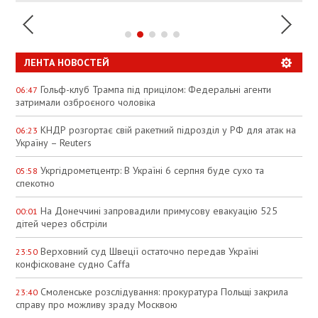
ЛЕНТА НОВОСТЕЙ
Гольф-клуб Трампа під прицілом: Федеральні агенти
06:47
затримали озброєного чоловіка
КНДР розгортає свій ракетний підрозділ у РФ для атак на
06:23
Україну – Reuters
Укргідрометцентр: В Україні 6 серпня буде сухо та
05:58
спекотно
На Донеччині запровадили примусову евакуацію 525
00:01
дітей через обстріли
Верховний суд Швеції остаточно передав Україні
23:50
конфісковане судно Caffa
Смоленське розслідування: прокуратура Польщі закрила
23:40
справу про можливу зраду Москвою