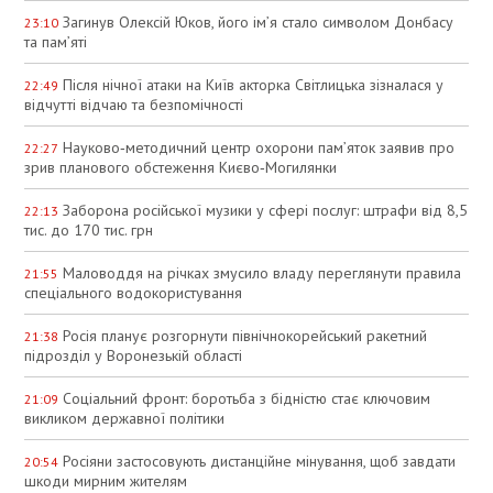
Загинув Олексій Юков, його ім’я стало символом Донбасу
23:10
та пам’яті
Після нічної атаки на Київ акторка Світлицька зізналася у
22:49
відчутті відчаю та безпомічності
Науково‑методичний центр охорони пам’яток заявив про
22:27
зрив планового обстеження Києво‑Могилянки
Заборона російської музики у сфері послуг: штрафи від 8,5
22:13
тис. до 170 тис. грн
Маловоддя на річках змусило владу переглянути правила
21:55
спеціального водокористування
Росія планує розгорнути північнокорейський ракетний
21:38
підрозділ у Воронезькій області
Соціальний фронт: боротьба з бідністю стає ключовим
21:09
викликом державної політики
Росіяни застосовують дистанційне мінування, щоб завдати
20:54
шкоди мирним жителям