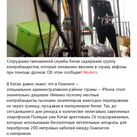
Сотрудники таможенной службы Китая задержали группу
контрабандистов, которые незаконно ввозили в страну айфоны
при помощи дронов. Об этом сообщает
Reuters
.
В Китае давно знают, что в Гонконге —
специальном административном районе страны — iPhone стоит
значительно дешевле. Именно поэтому местные
контрабандисты тысячами экземпляров ежегодно переправляю
их через границу, продавая в материковом Китае. Так, до
сегодняшнего дня рекорд в количестве нелегально завезенных
смартфонов Полиция уже Китая арестовала 26 подозреваемых,
которые использовали беспилотные летательные аппараты для
переброски 200-метровых кабелей между Гонконгом
и материком.