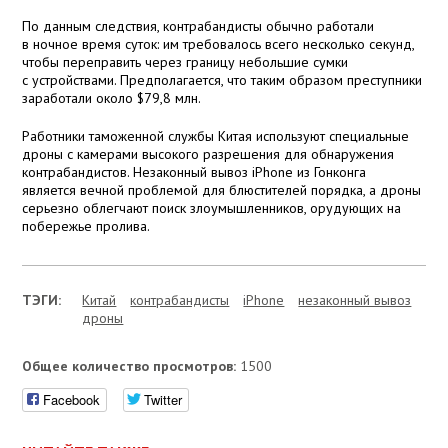
По данным следствия, контрабандисты обычно работали
в ночное время суток: им требовалось всего несколько секунд,
чтобы переправить через границу небольшие сумки
с устройствами. Предполагается, что таким образом преступники
заработали около $79,8 млн.
Работники таможенной службы Китая используют специальные
дроны с камерами высокого разрешения для обнаружения
контрабандистов. Незаконный вывоз iPhone из Гонконга
является вечной проблемой для блюстителей порядка, а дроны
серьезно облегчают поиск злоумышленников, орудующих на
побережье пролива.
ТЭГИ:
Китай
контрабандисты
iPhone
незаконный вывоз
дроны
Общее количество просмотров:
1500
Facebook
Twitter