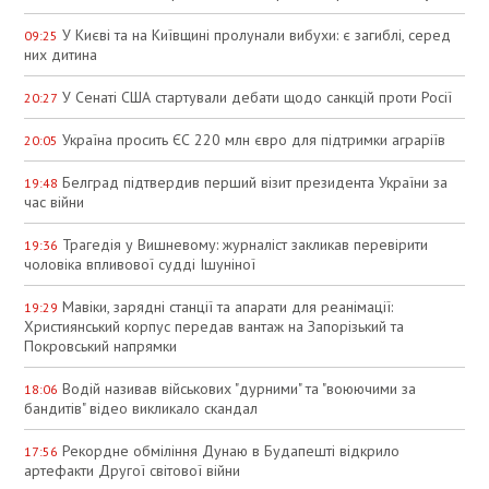
У Києві та на Київщині пролунали вибухи: є загиблі, серед
09:25
них дитина
У Сенаті США стартували дебати щодо санкцій проти Росії
20:27
Україна просить ЄС 220 млн євро для підтримки аграріїв
20:05
Белград підтвердив перший візит президента України за
19:48
час війни
Трагедія у Вишневому: журналіст закликав перевірити
19:36
чоловіка впливової судді Ішуніної
Мавіки, зарядні станції та апарати для реанімації:
19:29
Християнський корпус передав вантаж на Запорізький та
Покровський напрямки
Водій називав військових "дурними" та "воюючими за
18:06
бандитів" відео викликало скандал
Рекордне обміління Дунаю в Будапешті відкрило
17:56
артефакти Другої світової війни