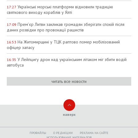
Українські морські платформи відновили традицію
17:27
святкового виходу кораблів у Ялті
Прем’єр Литви закликав громадян зберігати спокій після
17:09
даних розвідки про провокації рашистів
На Житомирщині у ТЦК раптово помер мобілізований
16:53
офіцер запасу
У Лейпцигу дрон над українським літаком міг збити водій
16:35
автобуса
читать все новости
наверх
ПРОФАЙЛЫ
O РЕДАКЦИИ
РЕКЛАМА НА САЙТЕ
ИСПОЛЬЗОВАНИЕ МАТЕРИАЛОВ