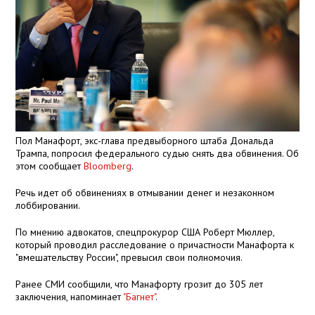
Пол Манафорт, экс-глава предвыборного штаба Дональда
Трампа, попросил федерального судью снять два обвинения. Об
этом сообщает
Bloomberg
.
Речь идет об обвинениях в отмывании денег и незаконном
лоббировании.
По мнению адвокатов, спецпрокурор США Роберт Мюллер,
который проводил расследование о причастности Манафорта к
"вмешательству России", превысил свои полномочия.
Ранее СМИ сообщили, что Манафорту грозит до 305 лет
заключения, напоминает
"Багнет"
.