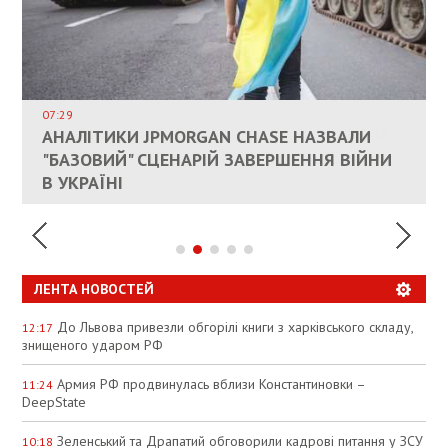
ВЛАСНИКАМ ЗРУЙНОВАНОГО ЖИТЛА
ДОЗВОЛИЛИ НЕ ПЛАТИТИ ЗА КОМУНАЛКУ
ИНТЕГРАЦИЯ УКРАИНЫ В НАТО ВРЯД ЛИ
СОСТОИТСЯ В БЛИЖАЙШЕЕ ВРЕМЯ, –
07:29
КАНДИДАТ В ПРЕМЬЕРЫ ПОЛЬШИ ПРИЗВАЛ
АНАЛІТИКИ JPMORGAN CHASE НАЗВАЛИ
ПАЛИВНИЙ РИНОК РОЗІГРІЛИ ШТУЧНО:
РЮТТЕ
ЕС ПРЕКРАТИТЬ ВОЕННУЮ ПОМОЩЬ
"БАЗОВИЙ" СЦЕНАРІЙ ЗАВЕРШЕННЯ ВІЙНИ
АНАЛІТИКИ ЗВИНУВАТИЛИ АЗС У
УКРАИНЕ
В УКРАЇНІ
СПЕКУЛЯЦІЇ
ЛЕНТА НОВОСТЕЙ
До Львова привезли обгорілі книги з харківського складу,
12:17
знищеного ударом РФ
Армия РФ продвинулась вблизи Константиновки –
11:24
DeepState
Зеленський та Драпатий обговорили кадрові питання у ЗСУ
10:18