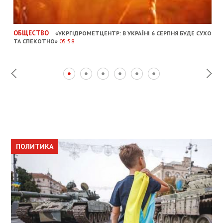
ОБЩЕСТВО
«УКРГІДРОМЕТЦЕНТР: В УКРАЇНІ 6 СЕРПНЯ БУДЕ СУХО
ТА СПЕКОТНО»
05:58
ПОЛИТИКА
ПОЛИТИКА
ОБЩЕСТВО
ПОЛИТИКА
ЭКОНОМИКА