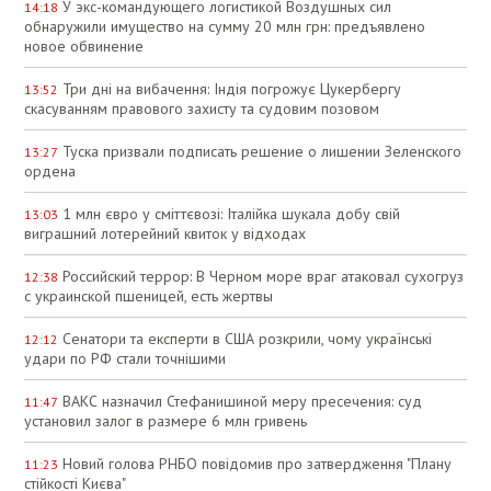
У экс-командующего логистикой Воздушных сил
14:18
обнаружили имущество на сумму 20 млн грн: предъявлено
новое обвинение
Три дні на вибачення: Індія погрожує Цукербергу
13:52
скасуванням правового захисту та судовим позовом
Туска призвали подписать решение о лишении Зеленского
13:27
ордена
1 млн євро у сміттєвозі: Італійка шукала добу свій
13:03
виграшний лотерейний квиток у відходах
Российский террор: В Черном море враг атаковал сухогруз
12:38
с украинской пшеницей, есть жертвы
Сенатори та експерти в США розкрили, чому українські
12:12
удари по РФ стали точнішими
ВАКС назначил Стефанишиной меру пресечения: суд
11:47
установил залог в размере 6 млн гривень
Новий голова РНБО повідомив про затвердження "Плану
11:23
стійкості Києва"