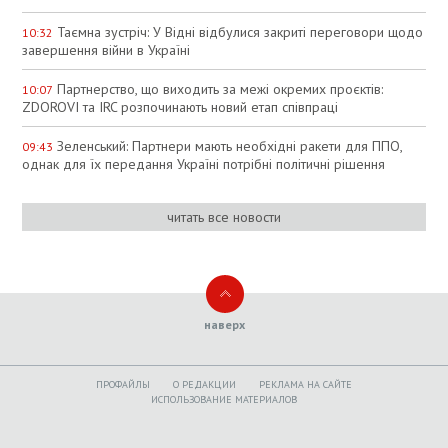
Таємна зустріч: У Відні відбулися закриті переговори щодо
10:32
завершення війни в Україні
Партнерство, що виходить за межі окремих проєктів:
10:07
ZDOROVI та IRC розпочинають новий етап співпраці
Зеленський: Партнери мають необхідні ракети для ППО,
09:43
однак для їх передання Україні потрібні політичні рішення
читать все новости
наверх
ПРОФАЙЛЫ
O РЕДАКЦИИ
РЕКЛАМА НА САЙТЕ
ИСПОЛЬЗОВАНИЕ МАТЕРИАЛОВ