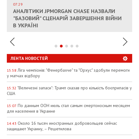
СОСТОИТСЯ В БЛИЖАЙШЕЕ ВРЕМЯ, –
07:29
КАНДИДАТ В ПРЕМЬЕРЫ ПОЛЬШИ ПРИЗВАЛ
АНАЛІТИКИ JPMORGAN CHASE НАЗВАЛИ
ПАЛИВНИЙ РИНОК РОЗІГРІЛИ ШТУЧНО:
РЮТТЕ
ЕС ПРЕКРАТИТЬ ВОЕННУЮ ПОМОЩЬ
"БАЗОВИЙ" СЦЕНАРІЙ ЗАВЕРШЕННЯ ВІЙНИ
АНАЛІТИКИ ЗВИНУВАТИЛИ АЗС У
УКРАИНЕ
В УКРАЇНІ
СПЕКУЛЯЦІЇ
ЛЕНТА НОВОСТЕЙ
Ліга чемпіонів: "Фенербахче" та "Орхус" здобули перемоги
15:58
у матчах відбору
"Величезні запаси": Трамп сказав про кількість боєприпасів у
15:32
США
По данным ООН июль стал самым смертоносным месяцем
15:07
для населения в Украине
Около 16 тысяч иностранных добровольцев сейчас
14:43
защищают Украину, – Решетилова