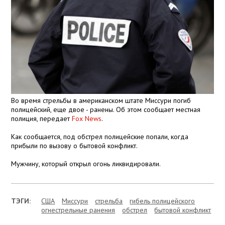
Во время стрельбы в американском штате Миссури погиб
полицейский, еще двое - ранены. Об этом сообщает местная
полиция, передает
Fox News
.
Как сообщается, под обстрел полицейские попали, когда
прибыли по вызову о бытовой конфликт.
Мужчину, который открыл огонь ликвидировали.
ТЭГИ:
США
Миссури
стрельба
гибель полицейского
огнестрельные ранения
обстрел
бытовой конфликт