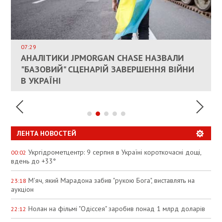
ВЛАСНИКАМ ЗРУЙНОВАНОГО ЖИТЛА
ДОЗВОЛИЛИ НЕ ПЛАТИТИ ЗА КОМУНАЛКУ
ИНТЕГРАЦИЯ УКРАИНЫ В НАТО ВРЯД ЛИ
СОСТОИТСЯ В БЛИЖАЙШЕЕ ВРЕМЯ, –
07:29
КАНДИДАТ В ПРЕМЬЕРЫ ПОЛЬШИ ПРИЗВАЛ
АНАЛІТИКИ JPMORGAN CHASE НАЗВАЛИ
ПАЛИВНИЙ РИНОК РОЗІГРІЛИ ШТУЧНО:
РЮТТЕ
ЕС ПРЕКРАТИТЬ ВОЕННУЮ ПОМОЩЬ
"БАЗОВИЙ" СЦЕНАРІЙ ЗАВЕРШЕННЯ ВІЙНИ
АНАЛІТИКИ ЗВИНУВАТИЛИ АЗС У
УКРАИНЕ
В УКРАЇНІ
СПЕКУЛЯЦІЇ
ЛЕНТА НОВОСТЕЙ
Укргідрометцентр: 9 серпня в Україні короткочасні дощі,
00:02
вдень до +33°
М'яч, який Марадона забив "рукою Бога", виставлять на
23:18
аукціон
Нолан на фільмі "Одіссея" заробив понад 1 млрд доларів
22:12