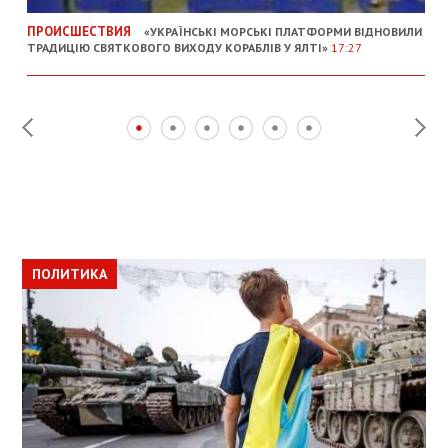
ПРОИСШЕСТВИЯ
«УКРАЇНСЬКІ МОРСЬКІ ПЛАТФОРМИ ВІДНОВИЛИ
ТРАДИЦІЮ СВЯТКОВОГО ВИХОДУ КОРАБЛІВ У ЯЛТІ»
17:27
ПОЛИТИКА
ПОЛИТИКА
ОБЩЕСТВО
ПОЛИТИКА
ЭКОНОМИКА