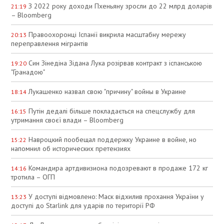
З 2022 року доходи Пхеньяну зросли до 22 млрд доларів
21:19
– Bloomberg
Правоохоронці Іспанії викрила масштабну мережу
20:13
переправлення мігрантів
Син Зінедіна Зідана Лука розірвав контракт з іспанською
19:20
"Гранадою"
Лукашенко назвал свою "причину" войны в Украине
18:14
Путін дедалі більше покладається на спецслужбу для
16:15
утримання своєї влади – Bloomberg
Навроцкий пообещал поддержку Украине в войне, но
15:22
напомнил об исторических претензиях
Командира артдивизиона подозревают в продаже 172 кг
14:16
тротила – ОГП
У доступі відмовлено: Маск відхилив прохання України у
13:23
доступі до Starlink для ударів по території РФ