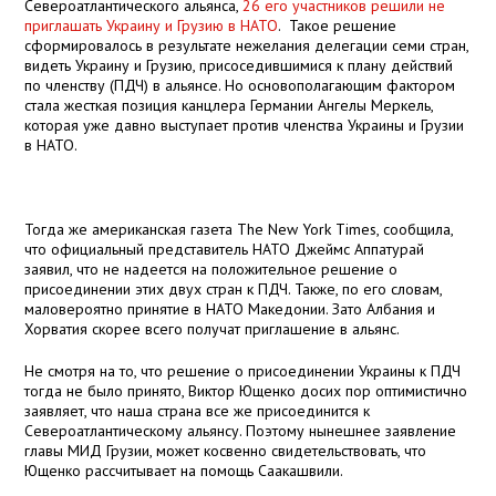
Североатлантического альянса,
26 его участников решили не
приглашать Украину и Грузию в НАТО
. Такое решение
сформировалось в результате нежелания делегации семи стран,
видеть Украину и Грузию, присоседившимися к плану действий
по членству (ПДЧ) в альянсе. Но основополагающим фактором
стала жесткая позиция канцлера Германии Ангелы Меркель,
которая уже давно выступает против членства Украины и Грузии
в НАТО.
Тогда же американская газета The New York Times, сообщила,
что официальный представитель НАТО Джеймс Аппатурай
заявил, что не надеется на положительное решение о
присоединении этих двух стран к ПДЧ. Также, по его словам,
маловероятно принятие в НАТО Македонии. Зато Албания и
Хорватия скорее всего получат приглашение в альянс.
Не смотря на то, что решение о присоединении Украины к ПДЧ
тогда не было принято, Виктор Ющенко досих пор оптимистично
заявляет, что наша страна все же присоединится к
Североатлантическому альянсу. Поэтому нынешнее заявление
главы МИД Грузии, может косвенно свидетельствовать, что
Ющенко рассчитывает на помощь Саакашвили.