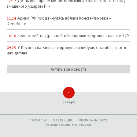
До Львова привезли обгорілі книги з харківського складу,
12:17
знищеного ударом РФ
Армия РФ продвинулась вблизи Константиновки –
11:24
DeepState
Зеленський та Драпатий обговорили кадрові питання у ЗСУ
10:18
У Києві та на Київщині пролунали вибухи: є загиблі, серед
09:25
них дитина
читать все новости
наверх
ПРОФАЙЛЫ
O РЕДАКЦИИ
РЕКЛАМА НА САЙТЕ
ИСПОЛЬЗОВАНИЕ МАТЕРИАЛОВ