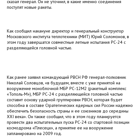
сказал генерал. Он не уточнил, в какие именно соединения
поступят новые ракеты.
Как сообщил накануне директор и генеральный конструктор
Московского института теплотехники (МИТ) Юрий Соломонов, в
этом году завершатся совместные летные испытания РС-24 с
разделяющейся головной частью.
Как ранее заявил командующий РВСН РФ генерал-полковник
Николай Соловцов, «в будущем, вместе с уже принятой на
вооружение моноблочной МБР РС-12М2 (ракетный комплекс
«Тополь-М»), МБР РС-24 с разделяющейся головной частью
составит основу ударной группировки РВСН, которая будет
способна в составе Стратегических ядерных сил России надежно
обеспечить безопасность страны и ее союзников до середины
ХХ
I
века». Он также сообщил, что в этом году планируется
провести два испытательных пуска РС-24 со стартовой позиции
космодрома «Плесецк», а принятие ее на вооружение
запланировано на 2009 год.