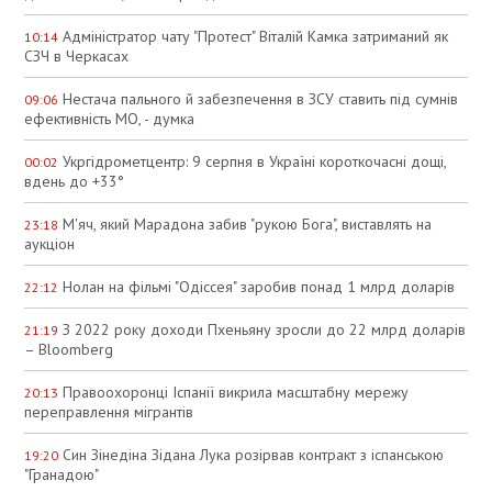
Адміністратор чату "Протест" Віталій Камка затриманий як
10:14
СЗЧ в Черкасах
Нестача пального й забезпечення в ЗСУ ставить під сумнів
09:06
ефективність МО, - думка
Укргідрометцентр: 9 серпня в Україні короткочасні дощі,
00:02
вдень до +33°
М'яч, який Марадона забив "рукою Бога", виставлять на
23:18
аукціон
Нолан на фільмі "Одіссея" заробив понад 1 млрд доларів
22:12
З 2022 року доходи Пхеньяну зросли до 22 млрд доларів
21:19
– Bloomberg
Правоохоронці Іспанії викрила масштабну мережу
20:13
переправлення мігрантів
Син Зінедіна Зідана Лука розірвав контракт з іспанською
19:20
"Гранадою"