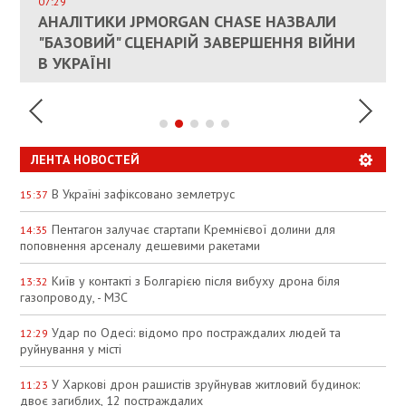
СОСТОИТСЯ В БЛИЖАЙШЕЕ ВРЕМЯ, –
07:29
КАНДИДАТ В ПРЕМЬЕРЫ ПОЛЬШИ ПРИЗВАЛ
АНАЛІТИКИ JPMORGAN CHASE НАЗВАЛИ
ПАЛИВНИЙ РИНОК РОЗІГРІЛИ ШТУЧНО:
РЮТТЕ
ЕС ПРЕКРАТИТЬ ВОЕННУЮ ПОМОЩЬ
"БАЗОВИЙ" СЦЕНАРІЙ ЗАВЕРШЕННЯ ВІЙНИ
АНАЛІТИКИ ЗВИНУВАТИЛИ АЗС У
УКРАИНЕ
В УКРАЇНІ
СПЕКУЛЯЦІЇ
ЛЕНТА НОВОСТЕЙ
В Україні зафіксовано землетрус
15:37
Пентагон залучає стартапи Кремнієвої долини для
14:35
поповнення арсеналу дешевими ракетами
Київ у контакті з Болгарією після вибуху дрона біля
13:32
газопроводу, - МЗС
Удар по Одесі: відомо про постраждалих людей та
12:29
руйнування у місті
У Харкові дрон рашистів зруйнував житловий будинок:
11:23
двоє загиблих, 12 постраждалих