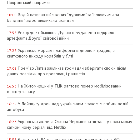
Покровський напрямки
Водій називав військових "дурними" та "воюючими за
18:06
бандитів" відео викликало скандал
Рекордне обміління Дунаю в Будапешті відкрило
17:56
артефакти Другої світової війни
Українські морські платформи відновили традицію
17:27
святкового виходу кораблів у Ялті
Прем’єр Литви закликав громадян зберігати спокій після
17:09
даних розвідки про провокації рашистів
На Житомирщині у ТЦК раптово помер мобілізований
16:53
офіцер запасу
У Лейпцигу дрон над українським літаком міг збити водій
16:35
автобуса
Українська актриса Оксана Черкашина зіграла у польському
16:23
сатиричному серіалі від Netflix
Разведка США рассматривает ряд вариантов, как РФ
15:58