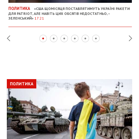
ПОЛИТИКА
«США ЩОМІСЯЦЯ ПОСТАВЛЯТИМУТЬ УКРАЇНІ РАКЕТИ
ДЛЯ PATRIOT, АЛЕ НАВІТЬ ЦИХ ОБСЯГІВ НЕДОСТАТНЬО, –
ЗЕЛЕНСЬКИЙ»
17:21
ПОЛИТИКА
ПОЛИТИКА
ОБЩЕСТВО
ПОЛИТИКА
ЭКОНОМИКА