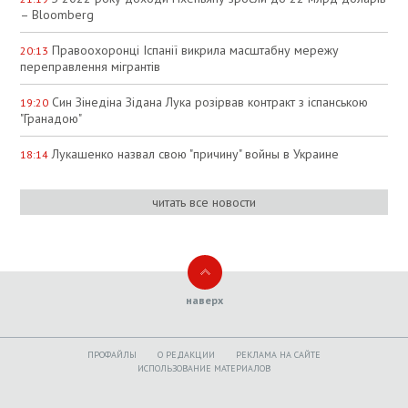
– Bloomberg
Правоохоронці Іспанії викрила масштабну мережу
20:13
переправлення мігрантів
Син Зінедіна Зідана Лука розірвав контракт з іспанською
19:20
"Гранадою"
Лукашенко назвал свою "причину" войны в Украине
18:14
читать все новости
наверх
ПРОФАЙЛЫ
O РЕДАКЦИИ
РЕКЛАМА НА САЙТЕ
ИСПОЛЬЗОВАНИЕ МАТЕРИАЛОВ