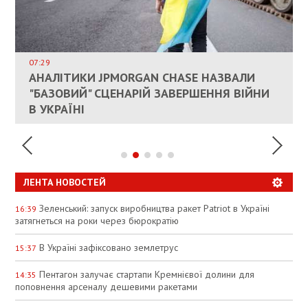
ВЛАСНИКАМ ЗРУЙНОВАНОГО ЖИТЛА
ДОЗВОЛИЛИ НЕ ПЛАТИТИ ЗА КОМУНАЛКУ
ИНТЕГРАЦИЯ УКРАИНЫ В НАТО ВРЯД ЛИ
СОСТОИТСЯ В БЛИЖАЙШЕЕ ВРЕМЯ, –
07:29
КАНДИДАТ В ПРЕМЬЕРЫ ПОЛЬШИ ПРИЗВАЛ
АНАЛІТИКИ JPMORGAN CHASE НАЗВАЛИ
ПАЛИВНИЙ РИНОК РОЗІГРІЛИ ШТУЧНО:
РЮТТЕ
ЕС ПРЕКРАТИТЬ ВОЕННУЮ ПОМОЩЬ
"БАЗОВИЙ" СЦЕНАРІЙ ЗАВЕРШЕННЯ ВІЙНИ
АНАЛІТИКИ ЗВИНУВАТИЛИ АЗС У
УКРАИНЕ
В УКРАЇНІ
СПЕКУЛЯЦІЇ
ЛЕНТА НОВОСТЕЙ
Зеленський: запуск виробництва ракет Patriot в Україні
16:39
затягнеться на роки через бюрократію
В Україні зафіксовано землетрус
15:37
Пентагон залучає стартапи Кремнієвої долини для
14:35
поповнення арсеналу дешевими ракетами