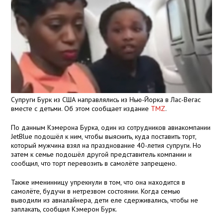
Супруги Бурк из США направлялись из Нью-Йорка в Лас-Вегас
вместе с детьми. Об этом сообщает издание
TMZ
.
По данным Кэмерона Бурка, один из сотрудников авиакомпании
JetBlue подошёл к ним, чтобы выяснить, куда поставить торт,
который мужчина взял на празднование 40-летия супруги. Но
затем к семье подошёл другой представитель компании и
сообщил, что торт перевозить в самолёте запрещено.
Также именинницу упрекнули в том, что она находится в
самолёте, будучи в нетрезвом состоянии. Когда семью
выводили из авиалайнера, дети еле сдерживались, чтобы не
заплакать, сообщил Кэмерон Бурк.