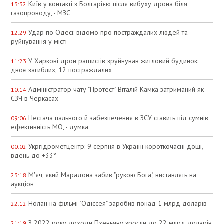
Київ у контакті з Болгарією після вибуху дрона біля
13:32
газопроводу, - МЗС
Удар по Одесі: відомо про постраждалих людей та
12:29
руйнування у місті
У Харкові дрон рашистів зруйнував житловий будинок:
11:23
двоє загиблих, 12 постраждалих
Адміністратор чату "Протест" Віталій Камка затриманий як
10:14
СЗЧ в Черкасах
Нестача пального й забезпечення в ЗСУ ставить під сумнів
09:06
ефективність МО, - думка
Укргідрометцентр: 9 серпня в Україні короткочасні дощі,
00:02
вдень до +33°
М'яч, який Марадона забив "рукою Бога", виставлять на
23:18
аукціон
Нолан на фільмі "Одіссея" заробив понад 1 млрд доларів
22:12
З 2022 року доходи Пхеньяну зросли до 22 млрд доларів
21:19