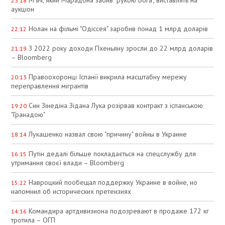
23:18
аукціон
Нолан на фільмі "Одіссея" заробив понад 1 млрд доларів
22:12
З 2022 року доходи Пхеньяну зросли до 22 млрд доларів
21:19
– Bloomberg
Правоохоронці Іспанії викрила масштабну мережу
20:13
переправлення мігрантів
Син Зінедіна Зідана Лука розірвав контракт з іспанською
19:20
"Гранадою"
Лукашенко назвал свою "причину" войны в Украине
18:14
Путін дедалі більше покладається на спецслужбу для
16:15
утримання своєї влади – Bloomberg
Навроцкий пообещал поддержку Украине в войне, но
15:22
напомнил об исторических претензиях
Командира артдивизиона подозревают в продаже 172 кг
14:16
тротила – ОГП