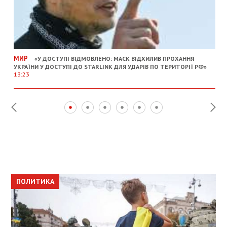
МИР
«У ДОСТУПІ ВІДМОВЛЕНО: МАСК ВІДХИЛИВ ПРОХАННЯ
УКРАЇНИ У ДОСТУПІ ДО STARLINK ДЛЯ УДАРІВ ПО ТЕРИТОРІЇ РФ»
13:23
ПОЛИТИКА
ПОЛИТИКА
ОБЩЕСТВО
ПОЛИТИКА
ЭКОНОМИКА