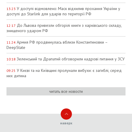
У доступі відмовлено: Маск відхилив прохання України у
13:23
доступі до Starlink для ударів по території РФ
До Львова привезли обгорілі книги з харківського складу,
12:17
знищеного ударом РФ
Армия РФ продвинулась вблизи Константиновки –
11:24
DeepState
Зеленський та Драпатий обговорили кадрові питання у ЗСУ
10:18
У Києві та на Київщині пролунали вибухи: є загиблі, серед
09:25
них дитина
читать все новости
наверх