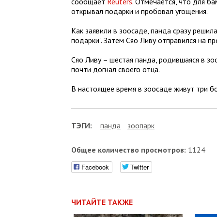
сообщает
Reuters
. Отмечается, что для б
открывал подарки и пробовал угощения.
Как заявили в зоосаде, панда сразу решил
подарки". Затем Сяо Ливу отправился на пр
Сяо Ливу – шестая панда, родившаяся в зо
почти догнал своего отца.
В настоящее время в зоосаде живут три бо
ТЭГИ:
панда
зоопарк
Общее количество просмотров:
1124
Facebook
Twitter
ЧИТАЙТЕ ТАКЖЕ