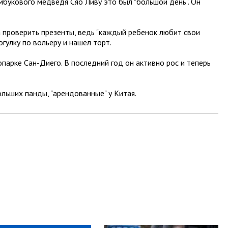
амбукового медведя Сяо Ливу это был "большой день". Он
а проверить презенты, ведь "каждый ребенок любит свои
огулку по вольеру и нашел торт.
опарке Сан-Диего. В последний год он активно рос и теперь
льших панды, "арендованные" у Китая.