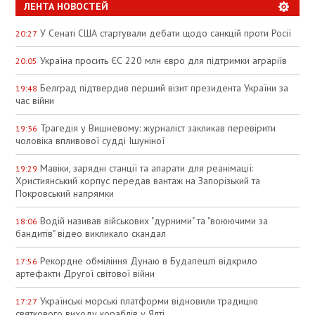
ЛЕНТА НОВОСТЕЙ
У Сенаті США стартували дебати щодо санкцій проти Росії
20:27
Україна просить ЄС 220 млн євро для підтримки аграріїв
20:05
Белград підтвердив перший візит президента України за
19:48
час війни
Трагедія у Вишневому: журналіст закликав перевірити
19:36
чоловіка впливової судді Ішуніної
Мавіки, зарядні станції та апарати для реанімації:
19:29
Християнський корпус передав вантаж на Запорізький та
Покровський напрямки
Водій називав військових "дурними" та "воюючими за
18:06
бандитів" відео викликало скандал
Рекордне обміління Дунаю в Будапешті відкрило
17:56
артефакти Другої світової війни
Українські морські платформи відновили традицію
17:27
святкового виходу кораблів у Ялті