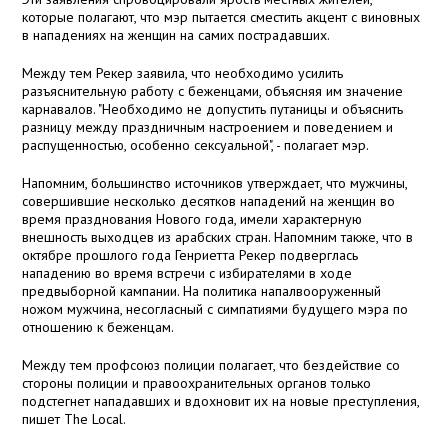
которые полагают, что мэр пытается сместить акцент с виновных
в нападениях на женщин на самих пострадавших.
Между тем Рекер заявила, что необходимо усилить
разъяснительную работу с беженцами, объясняя им значение
карнавалов. "Необходимо не допустить путаницы и объяснить
разницу между праздничным настроением и поведением и
распущенностью, особенно сексуальной", - полагает мэр.
Напомним, большинство источников утверждает, что мужчины,
совершившие несколько десятков нападений на женщин во
время празднования Нового года, имели характерную
внешность выходцев из арабских стран. Напомним также, что в
октябре прошлого года Генриетта Рекер подверглась
нападению во время встречи с избирателями в ходе
предвыборной кампании. На политика напалвооруженный
ножом мужчина, несогласный с симпатиями будущего мэра по
отношению к беженцам.
Между тем профсоюз полиции полагает, что бездействие со
стороны полиции и правоохранительных органов только
подстегнет нападавших и вдохновит их на новые преступления,
пишет The Local.