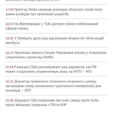
Прем’єр Литви закликав громадян зберігати спокій після
17:09
даних розвідки про провокації рашистів
На Житомирщині у ТЦК раптово помер мобілізований
16:53
офіцер запасу
У Лейпцигу дрон над українським літаком міг збити водій
16:35
автобуса
Українська актриса Оксана Черкашина зіграла у польському
16:23
сатиричному серіалі від Netflix
Разведка США рассматривает ряд вариантов, как РФ
15:58
может осуществить ограниченную атаку на НАТО – WSJ
Директор приватного столичного медичного центру
15:32
організував схему незаконного сурогатного материнства для
іноземців – ОГП
Держдеп США повідомив про нові санкції проти Куби
15:08
через військову співпрацю з РФ та КНР