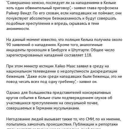
"Совершенно неясно, последует ли за нападениями в Кельне
хоть один обвинительный приговор", - заявил глава профсоюза
Райнер Вендт. По его словам, если нападавших не поймают, они
почувствуют абсолютную безнаказанность и будут совершать
подобные преступления и впредь, скрываясь в тени
анонимности.
На данный момент известно, что полиция Кельна получила около
90 заявлений о нападениях. Кроме того, аналогичные
инциденты произошли в Гамбурге и Штутгарте. Общее число
зарегистрированных нападений составляет 118.
При этом министр юстиции Хайко Маас заявил в среду на
национальном телевидении о недопустимости дискредитации
беженцев. "Даже если среди нападавших были беженцы, это не
повод чесать всех под одну гребенку", - заявил он.
Однако для большинства представителей консервативных
кругов события в Кельне стали подтверждением слухов об
участившихся преступлениях на сексуальной почве,
совершаемых в Германии мусульманами.
Негодование людей вызывает также то, что СМИ, по их мнению,
попытались замолчать происшествия. Публикации и репортажи