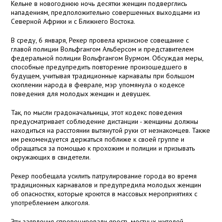
Кельне в новогоднюю ночь десятки женщин подверглись
нападениям, предположительно совершенных выходцами из
Северной Африки и с Ближнего Востока.
В среду, 6 января, Рекер провела кризисное совещание с
главой полиции Вольфгангом Альберсом и представителем
федеральной полиции Вольфгангом Вурмом. Обсуждая меры,
способные предупредить повторение произошедшего в
будущем, учитывая традиционные карнавалы при большом
скоплении народа в феврале, мэр упомянула о кодексе
поведения для молодых женщин и девушек.
Так, по мысли градоначальницы, этот кодекс поведения
предусматривает соблюдение дистанции - женщины должны
находиться на расстоянии вытянутой руки от незнакомцев. Также
им рекомендуется держаться поближе к своей группе и
обращаться за помощью к прохожим и полиции и призывать
окружающих в свидетели.
Рекер пообещала усилить патрулирование города во время
традиционных карнавалов и предупредила молодых женщин
об опасностях, которые кроются в массовых мероприятиях с
употреблением алкоголя.
Эти заявления спровоцировали ярость местных жителей,