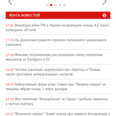
ЛЕНТА НОВОСТЕЙ
Внаслідок війни РФ в Україні постраждали понад 4,6 тисячі
17:42
культурних об’єктів
На Донеччині рашисти стратили полоненого українського
17:29
захисника
Финские пограничники расследовали схему перевозки
17:18
мигрантов из Беларуси в ЕС
Частина українців задумується про переїзд із Польщі
16:43
через зростання антиукраїнських настроїв
Найкасовіший фільм року: Сіквел про "Людину-павука" за
16:23
тиждень зібрав понад 1 млрд доларів
Ліга чемпіонів: "Фенербахче" та "Орхус" здобули перемоги
15:58
у матчах відбору
"Величезні запаси": Трамп сказав про кількість боєприпасів у
15:32