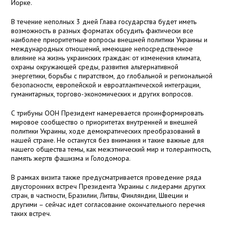
Йорке.
В течение неполных 3 дней Глава государства будет иметь
возможность в разных форматах обсудить фактически все
наиболее приоритетные вопросы внешней политики Украины и
международных отношений, имеющие непосредственное
влияние на жизнь украинских граждан: от изменения климата,
охраны окружающей среды, развития альтернативной
энергетики, борьбы с пиратством, до глобальной и региональной
безопасности, европейской и евроатлантической интеграции,
гуманитарных, торгово-экономических и других вопросов.
С трибуны ООН Президент намеревается проинформировать
мировое сообщество о приоритетах внутренней и внешней
политики Украины, ходе демократических преобразований в
нашей стране. Не останутся без внимания и такие важные для
нашего общества темы, как межэтнический мир и толерантность,
память жертв фашизма и Голодомора.
В рамках визита также предусматривается проведение ряда
двусторонних встреч Президента Украины с лидерами других
стран, в частности, Бразилии, Литвы, Финляндии, Швеции и
другими – сейчас идет согласование окончательного перечня
таких встреч.