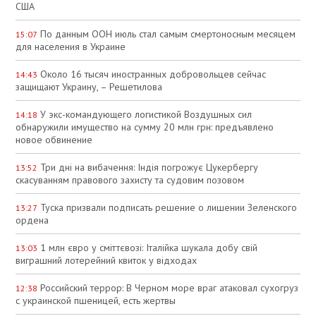
США
По данным ООН июль стал самым смертоносным месяцем
15:07
для населения в Украине
Около 16 тысяч иностранных добровольцев сейчас
14:43
защищают Украину, – Решетилова
У экс-командующего логистикой Воздушных сил
14:18
обнаружили имущество на сумму 20 млн грн: предъявлено
новое обвинение
Три дні на вибачення: Індія погрожує Цукербергу
13:52
скасуванням правового захисту та судовим позовом
Туска призвали подписать решение о лишении Зеленского
13:27
ордена
1 млн євро у сміттєвозі: Італійка шукала добу свій
13:03
виграшний лотерейний квиток у відходах
Российский террор: В Черном море враг атаковал сухогруз
12:38
с украинской пшеницей, есть жертвы