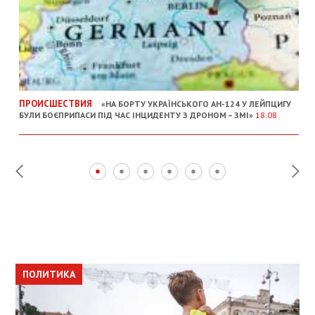
ПРОИСШЕСТВИЯ
«НА БОРТУ УКРАЇНСЬКОГО АН-124 У ЛЕЙПЦИГУ
БУЛИ БОЄПРИПАСИ ПІД ЧАС ІНЦИДЕНТУ З ДРОНОМ – ЗМІ»
18:08
ПОЛИТИКА
ПОЛИТИКА
ОБЩЕСТВО
ПОЛИТИКА
ЭКОНОМИКА