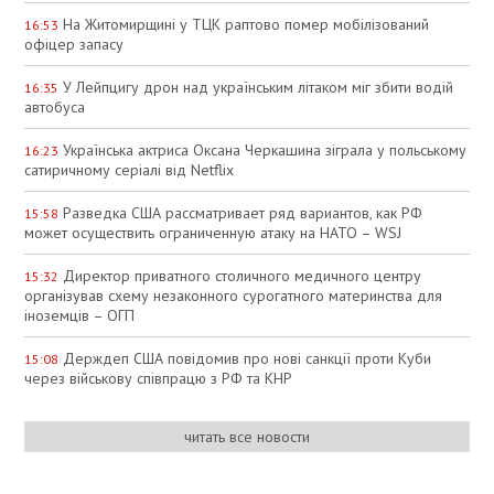
На Житомирщині у ТЦК раптово помер мобілізований
16:53
офіцер запасу
У Лейпцигу дрон над українським літаком міг збити водій
16:35
автобуса
Українська актриса Оксана Черкашина зіграла у польському
16:23
сатиричному серіалі від Netflix
Разведка США рассматривает ряд вариантов, как РФ
15:58
может осуществить ограниченную атаку на НАТО – WSJ
Директор приватного столичного медичного центру
15:32
організував схему незаконного сурогатного материнства для
іноземців – ОГП
Держдеп США повідомив про нові санкції проти Куби
15:08
через військову співпрацю з РФ та КНР
читать все новости