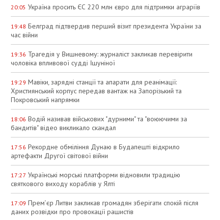
Україна просить ЄС 220 млн євро для підтримки аграріїв
20:05
Белград підтвердив перший візит президента України за
19:48
час війни
Трагедія у Вишневому: журналіст закликав перевірити
19:36
чоловіка впливової судді Ішуніної
Мавіки, зарядні станції та апарати для реанімації:
19:29
Християнський корпус передав вантаж на Запорізький та
Покровський напрямки
Водій називав військових "дурними" та "воюючими за
18:06
бандитів" відео викликало скандал
Рекордне обміління Дунаю в Будапешті відкрило
17:56
артефакти Другої світової війни
Українські морські платформи відновили традицію
17:27
святкового виходу кораблів у Ялті
Прем’єр Литви закликав громадян зберігати спокій після
17:09
даних розвідки про провокації рашистів