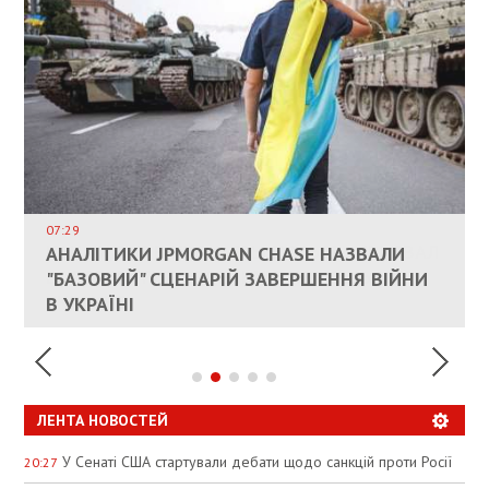
ВЛАСНИКАМ ЗРУЙНОВАНОГО ЖИТЛА
ДОЗВОЛИЛИ НЕ ПЛАТИТИ ЗА КОМУНАЛКУ
ИНТЕГРАЦИЯ УКРАИНЫ В НАТО ВРЯД ЛИ
СОСТОИТСЯ В БЛИЖАЙШЕЕ ВРЕМЯ, –
07:29
КАНДИДАТ В ПРЕМЬЕРЫ ПОЛЬШИ ПРИЗВАЛ
АНАЛІТИКИ JPMORGAN CHASE НАЗВАЛИ
ПАЛИВНИЙ РИНОК РОЗІГРІЛИ ШТУЧНО:
РЮТТЕ
ЕС ПРЕКРАТИТЬ ВОЕННУЮ ПОМОЩЬ
"БАЗОВИЙ" СЦЕНАРІЙ ЗАВЕРШЕННЯ ВІЙНИ
АНАЛІТИКИ ЗВИНУВАТИЛИ АЗС У
УКРАИНЕ
В УКРАЇНІ
СПЕКУЛЯЦІЇ
ЛЕНТА НОВОСТЕЙ
У Сенаті США стартували дебати щодо санкцій проти Росії
20:27