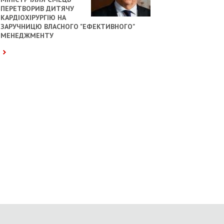
ПЕРЕТВОРИВ ДИТЯЧУ
КАРДІОХІРУРГІЮ НА
ЗАРУЧНИЦЮ ВЛАСНОГО "ЕФЕКТИВНОГО"
МЕНЕДЖМЕНТУ
МИР
МИР
«ПУТІН ДЕДАЛІ БІЛЬШЕ
«ТРАМП ПІДПИСАВ НОВІ У
ПОКЛАДАЄТЬСЯ НА СПЕЦСЛУЖБУ ДЛЯ
ПРО ОБМЕЖЕННЯ ПРАВА НА
УТРИМАННЯ СВОЄЇ ВЛАДИ –
ГРОМАДЯНСТВО ЗА НАРОДЖЕНН
BLOOMBERG»
16:15
13:52