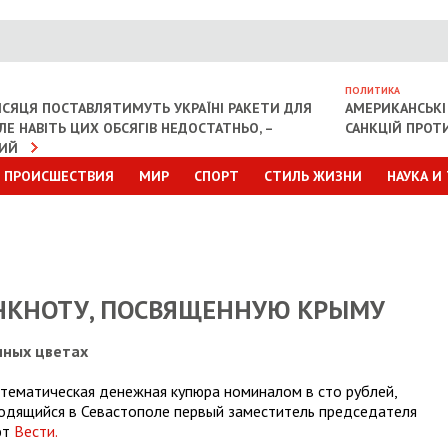
ПОЛИТИКА
СЯЦЯ ПОСТАВЛЯТИМУТЬ УКРАЇНІ РАКЕТИ ДЛЯ
АМЕРИКАНСЬКІ
АЛЕ НАВІТЬ ЦИХ ОБСЯГІВ НЕДОСТАТНЬО, –
САНКЦІЙ ПРОТИ
КИЙ
ПРОИСШЕСТВИЯ
МИР
СПОРТ
СТИЛЬ ЖИЗНИ
НАУКА И
АНКНОТУ, ПОСВЯЩЕННУЮ КРЫМУ
чных цветах
 тематическая денежная купюра номиналом в сто рублей,
одящийся в Севастополе первый заместитель председателя
ют
Вести.