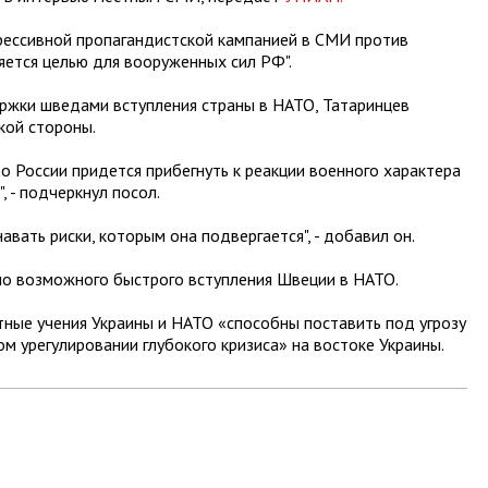
"агрессивной пропагандистской кампанией в СМИ против
ляется целью для вооруженных сил РФ".
ржки шведами вступления страны в НАТО, Татаринцев
кой стороны.
то России придется прибегнуть к реакции военного характера
, - подчеркнул посол.
вать риски, которым она подвергается", - добавил он.
но возможного быстрого вступления Швеции в НАТО.
ные учения Украины и НАТО «способны поставить под угрозу
ом урегулировании глубокого кризиса» на востоке Украины.