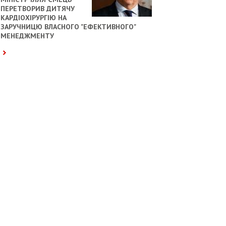
ПЕРЕТВОРИВ ДИТЯЧУ
КАРДІОХІРУРГІЮ НА
ЗАРУЧНИЦЮ ВЛАСНОГО "ЕФЕКТИВНОГО"
МЕНЕДЖМЕНТУ
ОБЩЕСТВО
ЭКОНОМИКА
«УКРГІДРОМЕТЦЕНТР:
«КОРЕЦЬКИЙ ГО
5 СЕРПНЯ ПРОГНОЗУЮТЬ ДО +38°, БЕЗ
ЗАХОДИ ДЛЯ ПІДТРИМКИ БІЗНЕС
ОПАДІВ»
05:58
ЛОГІСТИКИ – АНОНС ЗЕЛЕНСЬКО
18:52