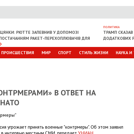
ПОЛИТИКА
ІЦЯНКИ: РЮТТЕ ЗАПЕВНИВ У ДОПОМОЗІ
ТРАМП СКАЗАВ 
З ПОСТАЧАННЯМ РАКЕТ-ПЕРЕХОПЛЮВАЧІВ ДЛЯ
ДОДАТКОВИХ Р
ПРОИСШЕСТВИЯ
МИР
СПОРТ
СТИЛЬ ЖИЗНИ
НАУКА И
ОНТРМЕРАМИ» В ОТВЕТ НА
 НАТО
трмеры"
ссия угрожает принять военные "контрмеры". Об этом заявил
в в интервью местным СМИ, передает
УНИАН.