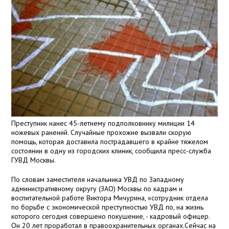
Преступник нанес 45-летнему подполковнику милиции 14
ножевых ранений. Случайные прохожие вызвали скорую
помощь, которая доставила пострадавшего в крайне тяжелом
состоянии в одну из городских клиник, сообщила пресс-служба
ГУВД Москвы.
По словам заместителя начальника УВД по Западному
административному округу (ЗАО) Москвы по кадрам и
воспитательной работе Виктора Мичурина, «сотрудник отдела
по борьбе с экономической преступностью УВД по, на жизнь
которого сегодня совершено покушение, - кадровый офицер.
Он 20 лет проработал в правоохранительных органах.Сейчас на