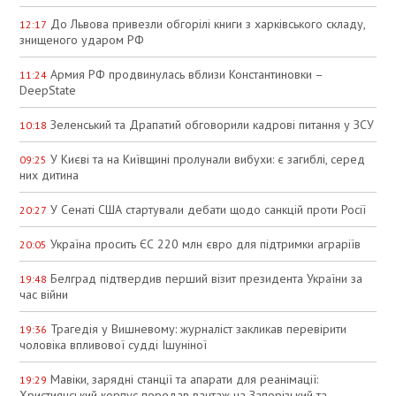
До Львова привезли обгорілі книги з харківського складу,
12:17
знищеного ударом РФ
Армия РФ продвинулась вблизи Константиновки –
11:24
DeepState
Зеленський та Драпатий обговорили кадрові питання у ЗСУ
10:18
У Києві та на Київщині пролунали вибухи: є загиблі, серед
09:25
них дитина
У Сенаті США стартували дебати щодо санкцій проти Росії
20:27
Україна просить ЄС 220 млн євро для підтримки аграріїв
20:05
Белград підтвердив перший візит президента України за
19:48
час війни
Трагедія у Вишневому: журналіст закликав перевірити
19:36
чоловіка впливової судді Ішуніної
Мавіки, зарядні станції та апарати для реанімації:
19:29
Християнський корпус передав вантаж на Запорізький та