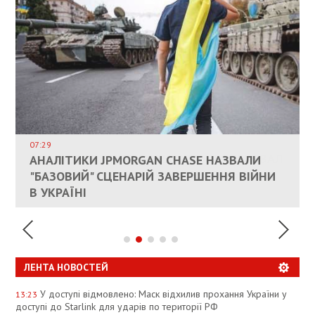
ВЛАСНИКАМ ЗРУЙНОВАНОГО ЖИТЛА
ДОЗВОЛИЛИ НЕ ПЛАТИТИ ЗА КОМУНАЛКУ
ИНТЕГРАЦИЯ УКРАИНЫ В НАТО ВРЯД ЛИ
СОСТОИТСЯ В БЛИЖАЙШЕЕ ВРЕМЯ, –
07:29
КАНДИДАТ В ПРЕМЬЕРЫ ПОЛЬШИ ПРИЗВАЛ
АНАЛІТИКИ JPMORGAN CHASE НАЗВАЛИ
ПАЛИВНИЙ РИНОК РОЗІГРІЛИ ШТУЧНО:
РЮТТЕ
ЕС ПРЕКРАТИТЬ ВОЕННУЮ ПОМОЩЬ
"БАЗОВИЙ" СЦЕНАРІЙ ЗАВЕРШЕННЯ ВІЙНИ
АНАЛІТИКИ ЗВИНУВАТИЛИ АЗС У
УКРАИНЕ
В УКРАЇНІ
СПЕКУЛЯЦІЇ
ЛЕНТА НОВОСТЕЙ
У доступі відмовлено: Маск відхилив прохання України у
13:23
доступі до Starlink для ударів по території РФ