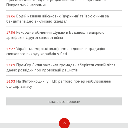
Покровський напрямки
Водій називав військових "дурними" та "воюючими за
18:06
бандитів" відео викликало скандал
Рекордне обміління Дунаю в Будапешті відкрило
17:56
артефакти Другої світової війни
Українські морські платформи відновили традицію
17:27
святкового виходу кораблів у Ялті
Прем’єр Литви закликав громадян зберігати спокій після
17:09
даних розвідки про провокації рашистів
На Житомирщині у ТЦК раптово помер мобілізований
16:53
офіцер запасу
читать все новости