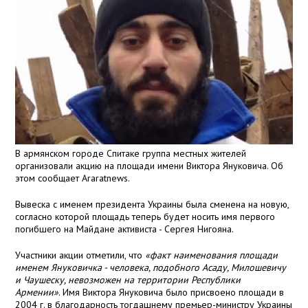
В армянском городе Спитаке группа местных жителей
организовали акцию на площади имени Виктора Януковича. Об
этом сообщает Araratnews.
Вывеска с именем президента Украины была сменена на новую,
согласно которой площадь теперь будет носить имя первого
погибшего на Майдане активиста - Сергея Нигояна.
Участники акции отметили, что
«факт наименования площади
именем Януковичка - человека, подобного Асаду, Милошевичу
и Чаушеску, невозможен на территории Республики
Армении»
. Имя Виктора Януковича было присвоено площади в
2004 г. в благодарность тогдашнему премьер-министру Украины