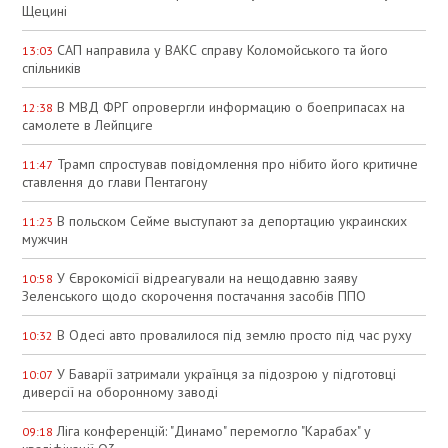
Щецині
САП направила у ВАКС справу Коломойського та його
13:03
спільників
В МВД ФРГ опровергли информацию о боеприпасах на
12:38
самолете в Лейпциге
Трамп спростував повідомлення про нібито його критичне
11:47
ставлення до глави Пентагону
В польском Сейме выступают за депортацию украинских
11:23
мужчин
У Єврокомісії відреагували на нещодавню заяву
10:58
Зеленського щодо скорочення постачання засобів ППО
В Одесі авто провалилося під землю просто під час руху
10:32
У Баварії затримали українця за підозрою у підготовці
10:07
диверсії на оборонному заводі
Ліга конференцій: "Динамо" перемогло "Карабах" у
09:18