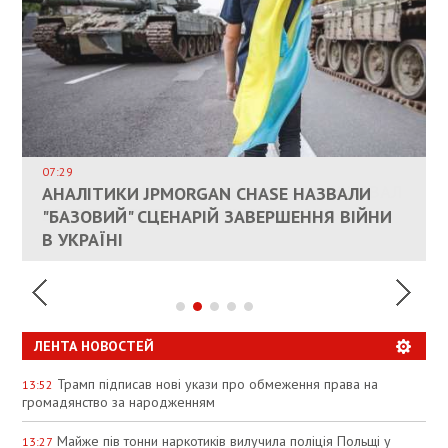
ВЛАСНИКАМ ЗРУЙНОВАНОГО ЖИТЛА
ДОЗВОЛИЛИ НЕ ПЛАТИТИ ЗА КОМУНАЛКУ
ИНТЕГРАЦИЯ УКРАИНЫ В НАТО ВРЯД ЛИ
СОСТОИТСЯ В БЛИЖАЙШЕЕ ВРЕМЯ, –
07:29
КАНДИДАТ В ПРЕМЬЕРЫ ПОЛЬШИ ПРИЗВАЛ
АНАЛІТИКИ JPMORGAN CHASE НАЗВАЛИ
ПАЛИВНИЙ РИНОК РОЗІГРІЛИ ШТУЧНО:
РЮТТЕ
ЕС ПРЕКРАТИТЬ ВОЕННУЮ ПОМОЩЬ
"БАЗОВИЙ" СЦЕНАРІЙ ЗАВЕРШЕННЯ ВІЙНИ
АНАЛІТИКИ ЗВИНУВАТИЛИ АЗС У
УКРАИНЕ
В УКРАЇНІ
СПЕКУЛЯЦІЇ
ЛЕНТА НОВОСТЕЙ
Трамп підписав нові укази про обмеження права на
13:52
громадянство за народженням
Майже пів тонни наркотиків вилучила поліція Польщі у
13:27