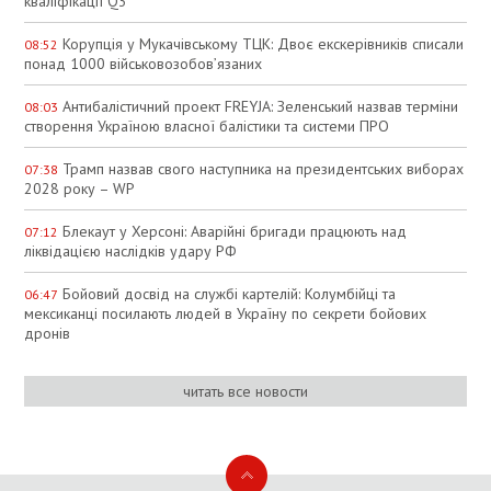
кваліфікації Q3
Корупція у Мукачівському ТЦК: Двоє екскерівників списали
08:52
понад 1000 військовозобов’язаних
Антибалістичний проект FREYJA: Зеленський назвав терміни
08:03
створення Україною власної балістики та системи ПРО
Трамп назвав свого наступника на президентських виборах
07:38
2028 року – WP
Блекаут у Херсоні: Аварійні бригади працюють над
07:12
ліквідацією наслідків удару РФ
Бойовий досвід на службі картелій: Колумбійці та
06:47
мексиканці посилають людей в Україну по секрети бойових
дронів
читать все новости