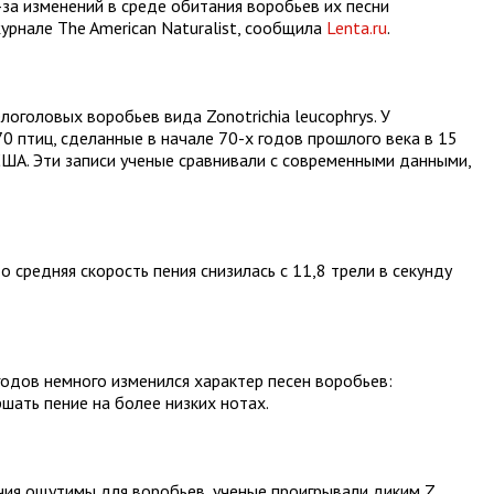
за изменений в среде обитания воробьев их песни
урнале The American Naturalist, сообщила
Lenta.ru
.
логоловых воробьев вида Zonotrichia leucophrys. У
0 птиц, сделанные в начале 70-х годов прошлого века в 15
ША. Эти записи ученые сравнивали с современными данными,
о средняя скорость пения снизилась с 11,8 трели в секунду
 годов немного изменился характер песен воробьев:
ать пение на более низких нотах.
чия ощутимы для воробьев, ученые проигрывали диким Z.