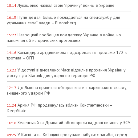
Лукашенко назвал свою "причину" войны в Украине
18:14
Путін дедалі більше покладається на спецслужбу для
16:15
утримання своєї влади – Bloomberg
Навроцкий пообещал поддержку Украине в войне, но
15:22
напомнил об исторических претензиях
Командира артдивизиона подозревают в продаже 172 кг
14:16
тротила – ОГП
У доступі відмовлено: Маск відхилив прохання України у
13:23
доступі до Starlink для ударів по території РФ
До Львова привезли обгорілі книги з харківського складу,
12:17
знищеного ударом РФ
Армия РФ продвинулась вблизи Константиновки –
11:24
DeepState
Зеленський та Драпатий обговорили кадрові питання у ЗСУ
10:18
У Києві та на Київщині пролунали вибухи: є загиблі, серед
09:25