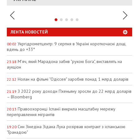
ЛЕНТА НОВОСТЕЙ
Укргідрометцентр: 9 серпня в Україні короткочасні дощі,
00:02
вдень до +33°
М'яч, який Марадона забив "рукою Бога", виставлять на
23:18
аукціон
Нолан на фільмі "Одіссея" заробив понад 1 млрд доларів
22:12
З 2022 року доходи Пхеньяну зросли до 22 млрд доларів
21:19
– Bloomberg
Правоохоронці Іспанії викрила масштабну мережу
20:13
переправлення мігрантів
Син Зінедіна Зідана Лука розірвав контракт з іспанською
19:20
"Гранадою"