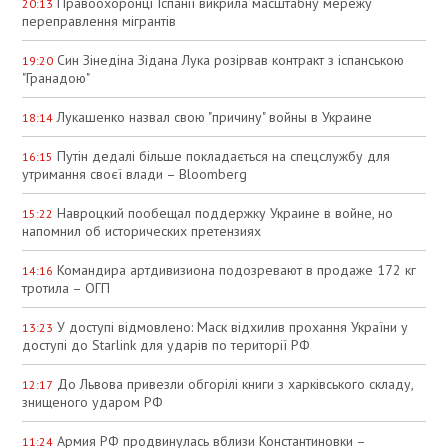
Правоохоронці Іспанії викрила масштабну мережу
20:13
переправлення мігрантів
Син Зінедіна Зідана Лука розірвав контракт з іспанською
19:20
"Гранадою"
Лукашенко назвал свою "причину" войны в Украине
18:14
Путін дедалі більше покладається на спецслужбу для
16:15
утримання своєї влади – Bloomberg
Навроцкий пообещал поддержку Украине в войне, но
15:22
напомнил об исторических претензиях
Командира артдивизиона подозревают в продаже 172 кг
14:16
тротила – ОГП
У доступі відмовлено: Маск відхилив прохання України у
13:23
доступі до Starlink для ударів по території РФ
До Львова привезли обгорілі книги з харківського складу,
12:17
знищеного ударом РФ
Армия РФ продвинулась вблизи Константиновки –
11:24