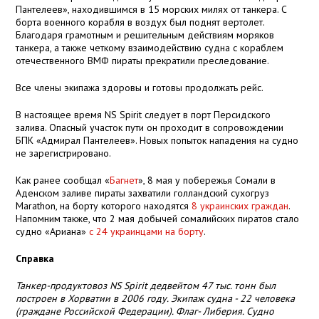
Пантелеев», находившимся в 15 морских милях от танкера. С
борта военного корабля в воздух был поднят вертолет.
Благодаря грамотным и решительным действиям моряков
танкера, а также четкому взаимодействию судна с кораблем
отечественного ВМФ пираты прекратили преследование.
Все члены экипажа здоровы и готовы продолжать рейс.
В настоящее время NS Spirit следует в порт Персидского
залива. Опасный участок пути он проходит в сопровождении
БПК «Адмирал Пантелеев». Новых попыток нападения на судно
не зарегистрировано.
Как ранее сообщал «
Багнет
», 8 мая у побережья Сомали в
Аденском заливе пираты захватили голландский сухогруз
Marathon, на борту которого находятся
8 украинских граждан
.
Напомним также, что 2 мая добычей сомалийских пиратов стало
судно «Ариана»
с 24 украинцами на борту
.
Справка
Танкер-продуктовоз NS Spirit дедвейтом 47 тыс. тонн был
построен в Хорватии в 2006 году. Экипаж судна - 22 человека
(граждане Российской Федерации). Флаг- Либерия. Судно