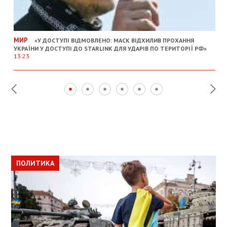
МИР
«У ДОСТУПІ ВІДМОВЛЕНО: МАСК ВІДХИЛИВ ПРОХАННЯ
УКРАЇНИ У ДОСТУПІ ДО STARLINK ДЛЯ УДАРІВ ПО ТЕРИТОРІЇ РФ»
13:23
ПОЛИТИКА
ПОЛИТИКА
ОБЩЕСТВО
ПОЛИТИКА
ЭКОНОМИКА