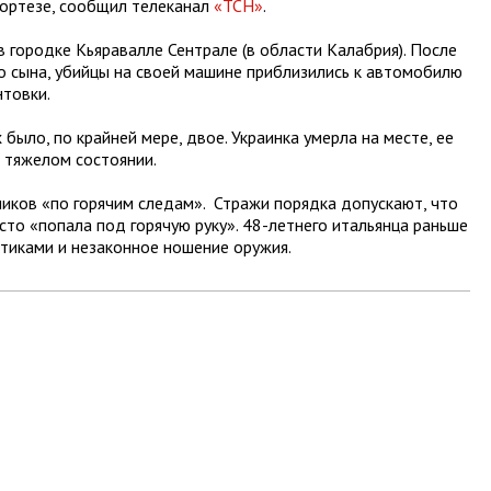
Кортезе, сообщил телеканал
«ТСН»
.
в городке Кьяравалле Сентрале (в области Калабрия). После
его сына, убийцы на своей машине приблизились к автомобилю
нтовки.
ыло, по крайней мере, двое. Украинка умерла на месте, ее
в тяжелом состоянии.
ников «по горячим следам». Стражи порядка допускают, что
сто «попала под горячую руку». 48-летнего итальянца раньше
отиками и незаконное ношение оружия.