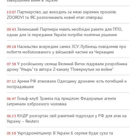
Партнерство, що виходить за межі окремих проєктів:
10:07
ZDOROVI та IRC розпочинають новий етап співпраці
Зеленський: Партнери мають необхідні ракети для ППО,
09:43
однак для їх передання Україні потрібні політичні рішення
Насильство всередині самих ЗСУ: Лубінець повідомив про
09:18
побиття мобілізованого у військовій частині на Черкащині
У російському селищі Великий Виток підірвали розробника
07:38
дрону "Упырь" та автора Z-каналу "Повернутые на войне"
Армия РФ атаковала Одесщину дронами: есть погибший и
07:12
пострадавшие
Гольф-клуб Трампа під прицілом: Федеральні агенти
06:47
затримали озброєного чоловіка
КНДР розгортає свій ракетний підрозділ у РФ для атак на
06:23
Україну – Reuters
Укргідрометцентр: В Україні 6 серпня буде сухо та
05:58