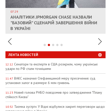
ВЛАСНИКАМ ЗРУЙНОВАНОГО ЖИТЛА
ДОЗВОЛИЛИ НЕ ПЛАТИТИ ЗА КОМУНАЛКУ
ИНТЕГРАЦИЯ УКРАИНЫ В НАТО ВРЯД ЛИ
СОСТОИТСЯ В БЛИЖАЙШЕЕ ВРЕМЯ, –
07:29
КАНДИДАТ В ПРЕМЬЕРЫ ПОЛЬШИ ПРИЗВАЛ
АНАЛІТИКИ JPMORGAN CHASE НАЗВАЛИ
ПАЛИВНИЙ РИНОК РОЗІГРІЛИ ШТУЧНО:
РЮТТЕ
ЕС ПРЕКРАТИТЬ ВОЕННУЮ ПОМОЩЬ
"БАЗОВИЙ" СЦЕНАРІЙ ЗАВЕРШЕННЯ ВІЙНИ
АНАЛІТИКИ ЗВИНУВАТИЛИ АЗС У
УКРАИНЕ
В УКРАЇНІ
СПЕКУЛЯЦІЇ
ЛЕНТА НОВОСТЕЙ
Сенатори та експерти в США розкрили, чому українські
12:12
удари по РФ стали точнішими
ВАКС назначил Стефанишиной меру пресечения: суд
11:47
установил залог в размере 6 млн гривень
Новий голова РНБО повідомив про затвердження "Плану
11:23
стійкості Києва"
Таємна зустріч: У Відні відбулися закриті переговори щодо
10:32
завершення війни в Україні