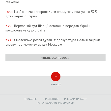
спекотно
На Донеччині запровадили примусову евакуацію 525
00:01
дітей через обстріли
Верховний суд Швеції остаточно передав Україні
23:50
конфісковане судно Caffa
Смоленське розслідування: прокуратура Польщі закрила
23:40
справу про можливу зраду Москвою
читать все новости
наверх
ПРОФАЙЛЫ
O РЕДАКЦИИ
РЕКЛАМА НА САЙТЕ
ИСПОЛЬЗОВАНИЕ МАТЕРИАЛОВ