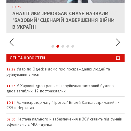
ДОЗВОЛИЛИ НЕ ПЛАТИТИ ЗА КОМУНАЛКУ
ИНТЕГРАЦИЯ УКРАИНЫ В НАТО ВРЯД ЛИ
СОСТОИТСЯ В БЛИЖАЙШЕЕ ВРЕМЯ, –
07:29
КАНДИДАТ В ПРЕМЬЕРЫ ПОЛЬШИ ПРИЗВАЛ
АНАЛІТИКИ JPMORGAN CHASE НАЗВАЛИ
ПАЛИВНИЙ РИНОК РОЗІГРІЛИ ШТУЧНО:
РЮТТЕ
ЕС ПРЕКРАТИТЬ ВОЕННУЮ ПОМОЩЬ
"БАЗОВИЙ" СЦЕНАРІЙ ЗАВЕРШЕННЯ ВІЙНИ
АНАЛІТИКИ ЗВИНУВАТИЛИ АЗС У
УКРАИНЕ
В УКРАЇНІ
СПЕКУЛЯЦІЇ
ЛЕНТА НОВОСТЕЙ
Удар по Одесі: відомо про постраждалих людей та
12:29
руйнування у місті
У Харкові дрон рашистів зруйнував житловий будинок:
11:23
двоє загиблих, 12 постраждалих
Адміністратор чату "Протест" Віталій Камка затриманий як
10:14
СЗЧ в Черкасах
Нестача пального й забезпечення в ЗСУ ставить під сумнів
09:06
ефективність МО, - думка