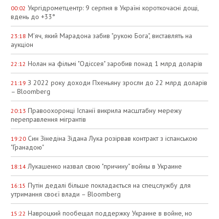
Укргідрометцентр: 9 серпня в Україні короткочасні дощі,
00:02
вдень до +33°
М'яч, який Марадона забив "рукою Бога", виставлять на
23:18
аукціон
Нолан на фільмі "Одіссея" заробив понад 1 млрд доларів
22:12
З 2022 року доходи Пхеньяну зросли до 22 млрд доларів
21:19
– Bloomberg
Правоохоронці Іспанії викрила масштабну мережу
20:13
переправлення мігрантів
Син Зінедіна Зідана Лука розірвав контракт з іспанською
19:20
"Гранадою"
Лукашенко назвал свою "причину" войны в Украине
18:14
Путін дедалі більше покладається на спецслужбу для
16:15
утримання своєї влади – Bloomberg
Навроцкий пообещал поддержку Украине в войне, но
15:22