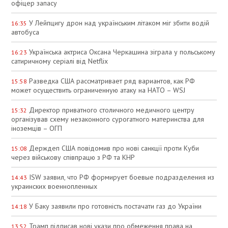
офіцер запасу
У Лейпцигу дрон над українським літаком міг збити водій
16:35
автобуса
Українська актриса Оксана Черкашина зіграла у польському
16:23
сатиричному серіалі від Netflix
Разведка США рассматривает ряд вариантов, как РФ
15:58
может осуществить ограниченную атаку на НАТО – WSJ
Директор приватного столичного медичного центру
15:32
організував схему незаконного сурогатного материнства для
іноземців – ОГП
Держдеп США повідомив про нові санкції проти Куби
15:08
через військову співпрацю з РФ та КНР
ISW заявил, что РФ формирует боевые подразделения из
14:43
украинских военнопленных
У Баку заявили про готовність постачати газ до України
14:18
Трамп підписав нові укази про обмеження права на
13:52