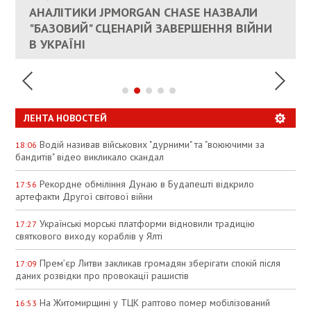
КАНДИДАТ В ПРЕМЬЕРЫ ПОЛЬШИ ПРИЗВАЛ
АНАЛІТИКИ JPMORGAN CHASE НАЗВАЛИ
ПАЛИВНИЙ РИНОК РОЗІГРІЛИ ШТУЧНО:
РЮТТЕ
ЕС ПРЕКРАТИТЬ ВОЕННУЮ ПОМОЩЬ
"БАЗОВИЙ" СЦЕНАРІЙ ЗАВЕРШЕННЯ ВІЙНИ
АНАЛІТИКИ ЗВИНУВАТИЛИ АЗС У
УКРАИНЕ
В УКРАЇНІ
СПЕКУЛЯЦІЇ
ЛЕНТА НОВОСТЕЙ
Водій називав військових "дурними" та "воюючими за
18:06
бандитів" відео викликало скандал
Рекордне обміління Дунаю в Будапешті відкрило
17:56
артефакти Другої світової війни
Українські морські платформи відновили традицію
17:27
святкового виходу кораблів у Ялті
Прем’єр Литви закликав громадян зберігати спокій після
17:09
даних розвідки про провокації рашистів
На Житомирщині у ТЦК раптово помер мобілізований
16:53