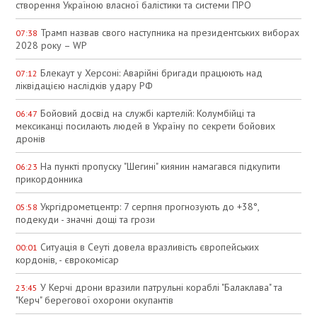
створення Україною власної балістики та системи ПРО
Трамп назвав свого наступника на президентських виборах
07:38
2028 року – WP
Блекаут у Херсоні: Аварійні бригади працюють над
07:12
ліквідацією наслідків удару РФ
Бойовий досвід на службі картелій: Колумбійці та
06:47
мексиканці посилають людей в Україну по секрети бойових
дронів
На пункті пропуску "Шегині" киянин намагався підкупити
06:23
прикордонника
Укргідрометцентр: 7 серпня прогнозують до +38°,
05:58
подекуди - значні дощі та грози
Ситуація в Сеуті довела вразливість європейських
00:01
кордонів, - єврокомісар
У Керчі дрони вразили патрульні кораблі "Балаклава" та
23:45
"Керч" берегової охорони окупантів