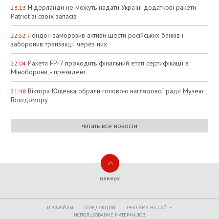
Нідерланди не можуть надати Україні додаткові ракети
23:13
Patriot зі своїх запасів
Лондон заморозив активи шести російських банків і
22:52
заборонив транзакції через них
Ракета FP‑7 проходить фінальний етап сертифікації в
22:04
Міноборони, - президент
Віктора Ющенка обрали головою наглядової ради Музею
21:48
Голодомору
читать все новости
наверх
ПРОФАЙЛЫ
O РЕДАКЦИИ
РЕКЛАМА НА САЙТЕ
ИСПОЛЬЗОВАНИЕ МАТЕРИАЛОВ