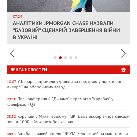
ВЛАСНИКАМ ЗРУЙНОВАНОГО ЖИТЛА
ДОЗВОЛИЛИ НЕ ПЛАТИТИ ЗА КОМУНАЛКУ
ИНТЕГРАЦИЯ УКРАИНЫ В НАТО ВРЯД ЛИ
СОСТОИТСЯ В БЛИЖАЙШЕЕ ВРЕМЯ, –
07:29
КАНДИДАТ В ПРЕМЬЕРЫ ПОЛЬШИ ПРИЗВАЛ
АНАЛІТИКИ JPMORGAN CHASE НАЗВАЛИ
ПАЛИВНИЙ РИНОК РОЗІГРІЛИ ШТУЧНО:
РЮТТЕ
ЕС ПРЕКРАТИТЬ ВОЕННУЮ ПОМОЩЬ
"БАЗОВИЙ" СЦЕНАРІЙ ЗАВЕРШЕННЯ ВІЙНИ
АНАЛІТИКИ ЗВИНУВАТИЛИ АЗС У
УКРАИНЕ
В УКРАЇНІ
СПЕКУЛЯЦІЇ
ЛЕНТА НОВОСТЕЙ
У Баварії затримали українця за підозрою у підготовці
10:07
диверсії на оборонному заводі
Ліга конференцій: "Динамо" перемогло "Карабах" у
09:18
кваліфікації Q3
Корупція у Мукачівському ТЦК: Двоє екскерівників списали
08:52
понад 1000 військовозобов’язаних
Антибалістичний проект FREYJA: Зеленський назвав терміни
08:03