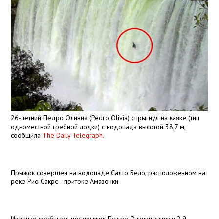
26-летний Педро Оливиа (Pedro Olivia) спрыгнул на каяке (тип
одноместной гребной лодки) с водопада высотой
38,7 м
,
сообщила
The Daily Telegraph.
Прыжок совершен на водопаде Салто Бело, расположенном на
реке Рио Сакре - притоке Амазонки.
Издание сообщает, что прыжок Педро Оливии длился 2,9