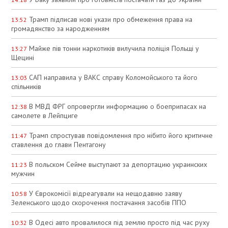
Трамп підписав нові укази про обмеження права на
13:52
громадянство за народженням
Майже пів тонни наркотиків вилучила поліція Польщі у
13:27
Щецині
САП направила у ВАКС справу Коломойського та його
13:03
спільників
В МВД ФРГ опровергли информацию о боеприпасах на
12:38
самолете в Лейпциге
Трамп спростував повідомлення про нібито його критичне
11:47
ставлення до глави Пентагону
В польском Сейме выступают за депортацию украинских
11:23
мужчин
У Єврокомісії відреагували на нещодавню заяву
10:58
Зеленського щодо скорочення постачання засобів ППО
В Одесі авто провалилося під землю просто під час руху
10:32