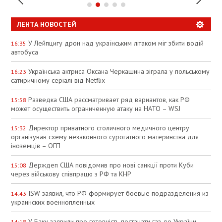
ЛЕНТА НОВОСТЕЙ
У Лейпцигу дрон над українським літаком міг збити водій
16:35
автобуса
Українська актриса Оксана Черкашина зіграла у польському
16:23
сатиричному серіалі від Netflix
Разведка США рассматривает ряд вариантов, как РФ
15:58
может осуществить ограниченную атаку на НАТО – WSJ
Директор приватного столичного медичного центру
15:32
організував схему незаконного сурогатного материнства для
іноземців – ОГП
Держдеп США повідомив про нові санкції проти Куби
15:08
через військову співпрацю з РФ та КНР
ISW заявил, что РФ формирует боевые подразделения из
14:43
украинских военнопленных
У Баку заявили про готовність постачати газ до України
14:18