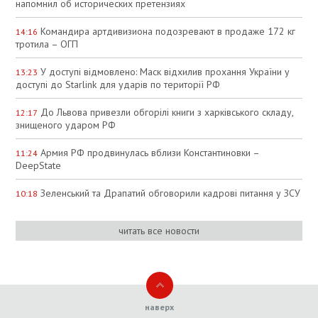
напомнил об исторических претензиях
Командира артдивизиона подозревают в продаже 172 кг
14:16
тротила – ОГП
У доступі відмовлено: Маск відхилив прохання України у
13:23
доступі до Starlink для ударів по території РФ
До Львова привезли обгорілі книги з харківського складу,
12:17
знищеного ударом РФ
Армия РФ продвинулась вблизи Константиновки –
11:24
DeepState
Зеленський та Драпатий обговорили кадрові питання у ЗСУ
10:18
читать все новости
наверх