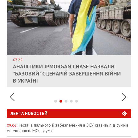
ВЛАСНИКАМ ЗРУЙНОВАНОГО ЖИТЛА
ДОЗВОЛИЛИ НЕ ПЛАТИТИ ЗА КОМУНАЛКУ
ИНТЕГРАЦИЯ УКРАИНЫ В НАТО ВРЯД ЛИ
СОСТОИТСЯ В БЛИЖАЙШЕЕ ВРЕМЯ, –
07:29
КАНДИДАТ В ПРЕМЬЕРЫ ПОЛЬШИ ПРИЗВАЛ
АНАЛІТИКИ JPMORGAN CHASE НАЗВАЛИ
ПАЛИВНИЙ РИНОК РОЗІГРІЛИ ШТУЧНО:
РЮТТЕ
ЕС ПРЕКРАТИТЬ ВОЕННУЮ ПОМОЩЬ
"БАЗОВИЙ" СЦЕНАРІЙ ЗАВЕРШЕННЯ ВІЙНИ
АНАЛІТИКИ ЗВИНУВАТИЛИ АЗС У
УКРАИНЕ
В УКРАЇНІ
СПЕКУЛЯЦІЇ
ЛЕНТА НОВОСТЕЙ
Нестача пального й забезпечення в ЗСУ ставить під сумнів
09:06
ефективність МО, - думка