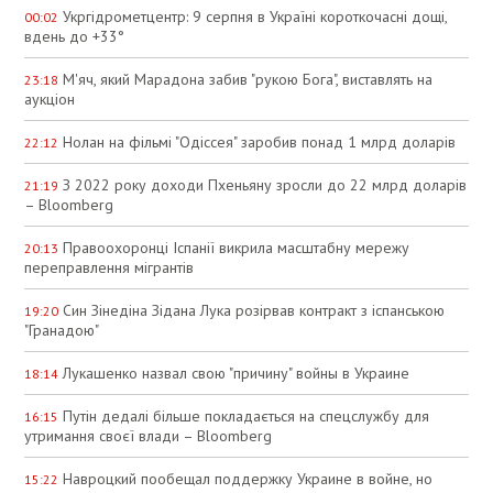
Укргідрометцентр: 9 серпня в Україні короткочасні дощі,
00:02
вдень до +33°
М'яч, який Марадона забив "рукою Бога", виставлять на
23:18
аукціон
Нолан на фільмі "Одіссея" заробив понад 1 млрд доларів
22:12
З 2022 року доходи Пхеньяну зросли до 22 млрд доларів
21:19
– Bloomberg
Правоохоронці Іспанії викрила масштабну мережу
20:13
переправлення мігрантів
Син Зінедіна Зідана Лука розірвав контракт з іспанською
19:20
"Гранадою"
Лукашенко назвал свою "причину" войны в Украине
18:14
Путін дедалі більше покладається на спецслужбу для
16:15
утримання своєї влади – Bloomberg
Навроцкий пообещал поддержку Украине в войне, но
15:22