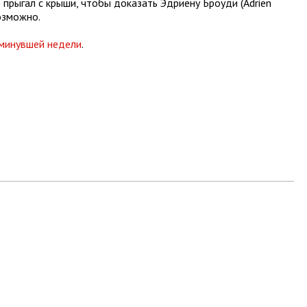
) прыгал с крыши, чтобы доказать Эдриену Броуди (Adrien
возможно.
 минувшей недели
.