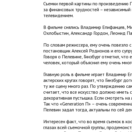
Съемки первой картины по произведению Пе
за финансовых трудностей – независимый 
телевидением.
В фильме снялись Владимир Епифанцев, М
Охлобыстин, Александр Гордон, Леонид П
По словам режиссера, ему очень повезло 
постановщик Алексей Родионов и его супр
Говоря о Пелевине, Гинзбург отметил, что е
человек, который объяснил ему очень много
Главную роль в фильме играет
Владимир Еп
актерских кругах говорят, что Гинзбург д
ту же сцену много раз. По утверждению са
считает, что все искусство должно иметь 
декоративная пустышка. Если смотреть на 
Так что «Generation П» – очень современн
Пелевин задал тогда, актуальны по сей ден
Интересен факт, что во время съемок в ко
глазах всей съемочной группы, продемонст