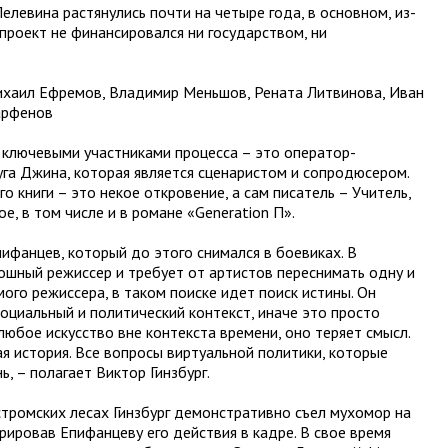
левина растянулись почти на четыре года, в основном, из-
проект не финансировался ни государством, ни
ихаил Ефремов, Владимир Меньшов, Рената Литвинова, Иван
арфенов
с ключевыми участниками процесса – это оператор-
уга Джина, которая является сценаристом и сопродюсером.
го книги – это некое откровение, а сам писатель – Учитель,
е, в том числе и в романе «Generation П».
ифанцев, который до этого снимался в боевиках. В
отошный режиссер и требует от артистов переснимать одну и
мого режиссера, в таком поиске идет поиск истины. Он
социальный и политический контекст, иначе это просто
любое искусство вне контекста времени, оно теряет смысл.
ая история. Все вопросы виртуальной политики, которые
ь, – полагает Виктор Гинзбург.
стромских лесах Гинзбург демонстративно съел мухомор на
рировав Епифанцеву его действия в кадре. В свое время