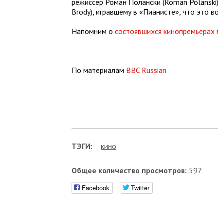
режиссер Роман Полански (
Roman Polanski
Brody), игравшему в «Пианисте», что это 
Напомним о
состоявшихся кинопремьерах
По материалам
BBC
Russian
ТЭГИ:
кино
Общее количество просмотров:
597
Facebook
Twitter