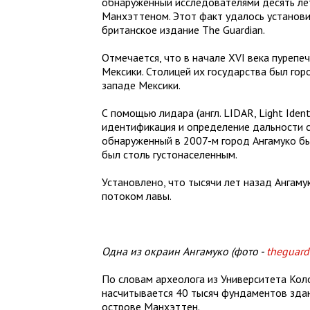
обнаруженный исследователями десять лет
Манхэттеном. Этот факт удалось установ
британское издание The Guardian.
Отмечается, что в начале XVI века пурепе
Мексики. Столицей их государства был гор
западе Мексики.
С помощью лидара (англ. LIDAR, Light Ident
идентификация и определение дальности с
обнаруженный в 2007-м город Ангамуко бы
был столь густонаселенным.
Установлено, что тысячи лет назад Ангаму
потоком лавы.
Одна из окраин Ангамуко (фото -
theguard
По словам археолога из Университета Кол
насчитывается 40 тысяч фундаментов здан
острове Манхэттен.