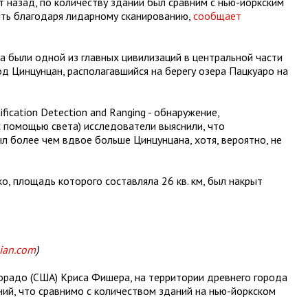
 назад, по количеству зданий был сравним с нью-йоркским
ить благодаря лидарному сканированию,
сообщает
ча были одной из главных цивилизаций в центральной части
од Цинцунцан, располагавшийся на берегу озера Пацкуаро на
ification Detection and Ranging - обнаружение,
 помощью света) исследователи выяснили, что
л более чем вдвое больше Цинцунцана, хотя, вероятно, не
ко, площадь которого составляла 26 кв. км, был накрыт
ian.com
)
орадо (США) Криса Фишера, на территории древнего города
ий, что сравнимо с количеством зданий на нью-йоркском