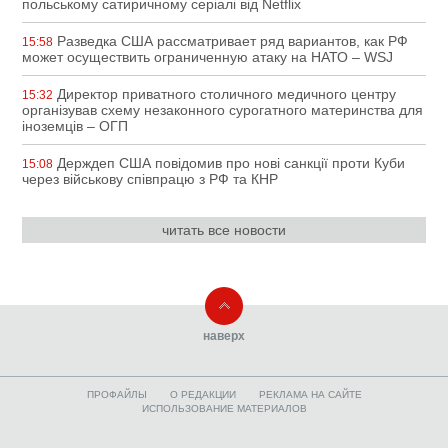
польському сатиричному серіалі від Netflix
Разведка США рассматривает ряд вариантов, как РФ
15:58
может осуществить ограниченную атаку на НАТО – WSJ
Директор приватного столичного медичного центру
15:32
організував схему незаконного сурогатного материнства для
іноземців – ОГП
Держдеп США повідомив про нові санкції проти Куби
15:08
через військову співпрацю з РФ та КНР
читать все новости
наверх
ПРОФАЙЛЫ
O РЕДАКЦИИ
РЕКЛАМА НА САЙТЕ
ИСПОЛЬЗОВАНИЕ МАТЕРИАЛОВ