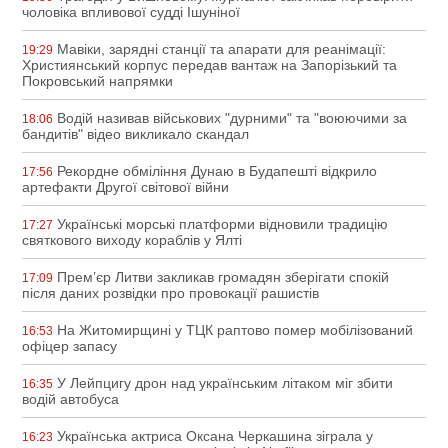
чоловіка впливової судді Ішуніної
Мавіки, зарядні станції та апарати для реанімації:
19:29
Християнський корпус передав вантаж на Запорізький та
Покровський напрямки
Водій називав військових "дурними" та "воюючими за
18:06
бандитів" відео викликало скандал
Рекордне обміління Дунаю в Будапешті відкрило
17:56
артефакти Другої світової війни
Українські морські платформи відновили традицію
17:27
святкового виходу кораблів у Ялті
Прем’єр Литви закликав громадян зберігати спокій
17:09
після даних розвідки про провокації рашистів
На Житомирщині у ТЦК раптово помер мобілізований
16:53
офіцер запасу
У Лейпцигу дрон над українським літаком міг збити
16:35
водій автобуса
Українська актриса Оксана Черкашина зіграла у
16:23