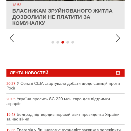
18:53
ВЛАСНИКАМ ЗРУЙНОВАНОГО ЖИТЛА
ДОЗВОЛИЛИ НЕ ПЛАТИТИ ЗА
ИНТЕГРАЦИЯ УКРАИНЫ В НАТО ВРЯД
КОМУНАЛКУ
ЛИ СОСТОИТСЯ В БЛИЖАЙШЕЕ
КАНДИДАТ В ПРЕМЬЕРЫ ПОЛЬШИ
ВРЕМЯ, – РЮТТЕ
АНАЛІТИКИ JPMORGAN CHASE
ПАЛИВНИЙ РИНОК РОЗІГРІЛИ ШТУЧНО:
ПРИЗВАЛ ЕС ПРЕКРАТИТЬ ВОЕННУЮ
НАЗВАЛИ "БАЗОВИЙ" СЦЕНАРІЙ
АНАЛІТИКИ ЗВИНУВАТИЛИ АЗС У
ПОМОЩЬ УКРАИНЕ
ЗАВЕРШЕННЯ ВІЙНИ В УКРАЇНІ
СПЕКУЛЯЦІЇ
ЛЕНТА НОВОСТЕЙ
У Сенаті США стартували дебати щодо санкцій проти
20:27
Росії
Україна просить ЄС 220 млн євро для підтримки
20:05
аграріїв
Белград підтвердив перший візит президента України
19:48
за час війни
Трагедія у Вишневому: журналіст закликав перевірити
19:36