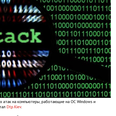
х атак на компьютеры, работающие на ОС Windows и
ртал
Dtp.Kiev
.