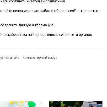
ачали сообщать читатели и подписчики.
чивайте непроверенные файлы и обновления!" — говорится в
ространить данную информацию.
ная кибератака на корпоративные сети и сети органов
усная атака
компьютерный вирус