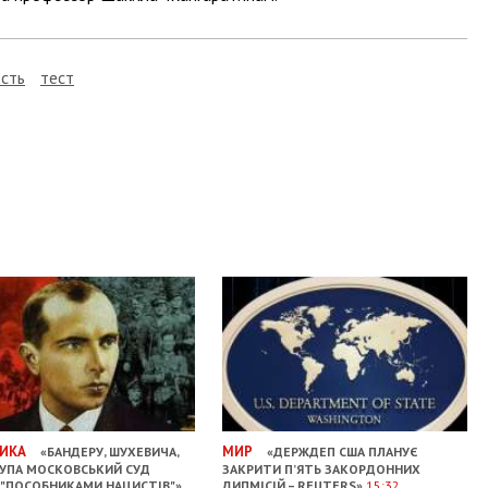
сть
тест
ИКА
МИР
«БАНДЕРУ, ШУХЕВИЧА,
«ДЕРЖДЕП США ПЛАНУЄ
 УПА МОСКОВСЬКИЙ СУД
ЗАКРИТИ П’ЯТЬ ЗАКОРДОННИХ
 "ПОСОБНИКАМИ НАЦИСТІВ"»
ДИПМІСІЙ – REUTERS»
15:32