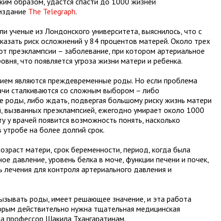
ким образом, удастся спасти до 1000 жизней
 издание
The Telegraph
.
ли ученые из Лондонского университета, выяснилось, что с
казать риск осложнений у 84 процентов матерей. Около трех
т преэклампсии – заболевание, при котором артериальное
овня, что появляется угроза жизни матери и ребенка.
ием являются преждевременные роды. Но если проблема
ачи сталкиваются со сложным выбором – либо
 роды, либо ждать, подвергая большому риску жизнь матери
ий, вызванных преэклампсией, ежегодно умирает около 1000
у у врачей появится возможность понять, насколько
 утробе на более долгий срок.
озраст матери, срок беременности, период, когда была
ое давление, уровень белка в моче, функции печени и почек,
ь лечения для контроля артериального давления и
вызывать роды, имеет решающее значение, и эта работа
торым действительно нужна тщательная медицинская
та профессор Шакила Тхангаратинам.