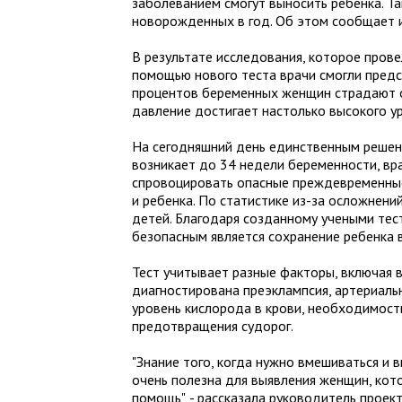
заболеванием смогут выносить ребенка. Та
новорожденных в год. Об этом сообщает
В результате исследования, которое прове
помощью нового теста врачи смогли предс
процентов беременных женщин страдают о
давление достигает настолько высокого ур
На сегодняшний день единственным решен
возникает до 34 недели беременности, вр
спровоцировать опасные преждевременные
и ребенка. По статистике из-за осложнен
детей. Благодаря созданному учеными тест
безопасным является сохранение ребенка в
Тест учитывает разные факторы, включая в
диагностирована преэклампсия, артериальн
уровень кислорода в крови, необходимост
предотвращения судорог.
"Знание того, когда нужно вмешиваться и 
очень полезна для выявления женщин, ко
помощь", - рассказала руководитель проек