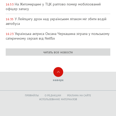
На Житомирщині у ТЦК раптово помер мобілізований
16:53
офіцер запасу
У Лейпцигу дрон над українським літаком міг збити водій
16:35
автобуса
Українська актриса Оксана Черкашина зіграла у польському
16:23
сатиричному серіалі від Netflix
читать все новости
наверх
ПРОФАЙЛЫ
O РЕДАКЦИИ
РЕКЛАМА НА САЙТЕ
ИСПОЛЬЗОВАНИЕ МАТЕРИАЛОВ