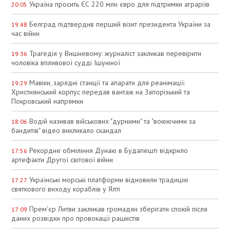
Україна просить ЄС 220 млн євро для підтримки аграріїв
20:05
Белград підтвердив перший візит президента України за
19:48
час війни
Трагедія у Вишневому: журналіст закликав перевірити
19:36
чоловіка впливової судді Ішуніної
Мавіки, зарядні станції та апарати для реанімації:
19:29
Християнський корпус передав вантаж на Запорізький та
Покровський напрямки
Водій називав військових "дурними" та "воюючими за
18:06
бандитів" відео викликало скандал
Рекордне обміління Дунаю в Будапешті відкрило
17:56
артефакти Другої світової війни
Українські морські платформи відновили традицію
17:27
святкового виходу кораблів у Ялті
Прем’єр Литви закликав громадян зберігати спокій після
17:09
даних розвідки про провокації рашистів