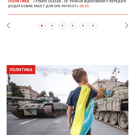
ПОЛИТИКА
«ТРАМП СКАЗАВ – НІ: УКРАЇНІ ВІДМОВИЛИ У ПЕРЕДАЧІ
ДОДАТКОВИХ РАКЕТ ДЛЯ ЗРК PATRIOT»
08:03
ПОЛИТИКА
ПОЛИТИКА
ОБЩЕСТВО
ПОЛИТИКА
ЭКОНОМИКА