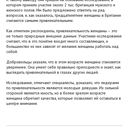
котором приняли участие около 2 тыс. британцев мужского и
женского полов. Им было предложено ответить на ряд
вопросов, и, как оказалось, тридцатилетние женщины в Британии
считаются самыми привлекательными.
Как отметили респонденты, привлекательность женщины – это
не только природные внешние данные. Участники исследования
считают, что в это понятие входит много составляющих, и
большинство из них зависят от желания женщины работать над
собой.
Добровольцы указали, что в этом возрасте женщина становится
увереннее. Она умеет себя правильно преподнести и знает, как
выглядеть привлекательной в глазах других людей.
Исследование, отмечают специалисты, доказало, что лидерами
по привлекательности являются молодые девушки. Их сильной
стороной является юность, но в более зрелом возрасте
женщина обретает качества, которые позволяют ей оставаться в
центре внимания.