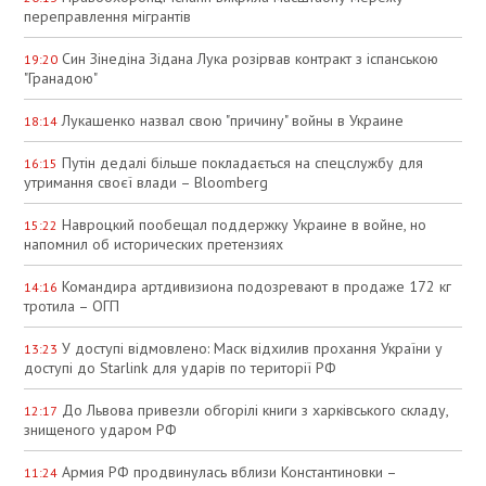
переправлення мігрантів
Син Зінедіна Зідана Лука розірвав контракт з іспанською
19:20
"Гранадою"
Лукашенко назвал свою "причину" войны в Украине
18:14
Путін дедалі більше покладається на спецслужбу для
16:15
утримання своєї влади – Bloomberg
Навроцкий пообещал поддержку Украине в войне, но
15:22
напомнил об исторических претензиях
Командира артдивизиона подозревают в продаже 172 кг
14:16
тротила – ОГП
У доступі відмовлено: Маск відхилив прохання України у
13:23
доступі до Starlink для ударів по території РФ
До Львова привезли обгорілі книги з харківського складу,
12:17
знищеного ударом РФ
Армия РФ продвинулась вблизи Константиновки –
11:24