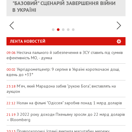
ЕС ПРЕКРАТИТЬ ВОЕННУЮ ПОМОЩЬ
"БАЗОВИЙ" СЦЕНАРІЙ ЗАВЕРШЕННЯ ВІЙНИ
АНАЛІТИКИ ЗВИНУВАТИЛИ АЗС У
УКРАИНЕ
В УКРАЇНІ
СПЕКУЛЯЦІЇ
ЛЕНТА НОВОСТЕЙ
Нестача пального й забезпечення в ЗСУ ставить під сумнів
09:06
ефективність МО, - думка
Укргідрометцентр: 9 серпня в Україні короткочасні дощі,
00:02
вдень до +33°
М'яч, який Марадона забив "рукою Бога", виставлять на
23:18
аукціон
Нолан на фільмі "Одіссея" заробив понад 1 млрд доларів
22:12
З 2022 року доходи Пхеньяну зросли до 22 млрд доларів
21:19
– Bloomberg
Правоохоронці Іспанії викрила масштабну мережу
20:13