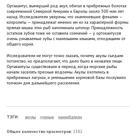
Ортакантус, вымерший род акул, обитал в прибрежных болотах
современной Северной Америки и Европы около 300 млн лет
назад. Исследователи уверены, что окаменевшие фекалии —
копролиты — принадлежат именно им из-за характерной формы:
прямая кишка этих рыб напоминала штопор. Принадлежность
остатков зубов тоже не оставила сомнений — у ортокантусов
очень узнаваемые зубы с маленькими клыками, отходящими от
общего корня.
Исследователи не могут точно сказать, почему акулы съедали
потомство, но предполагают, что дело было в нехватке пищи.
Ортакантусы существовали в период, когда морские рыбы
начали заселять пресные водоемы. Акулы охотились в
прибрежных лагунах, и уменьшение кормовой базы послужило
толчком для дальнейшего расселения.
ТЭГИ:
акулы
ученые
каннибализм
Общее количество просмотров:
1302