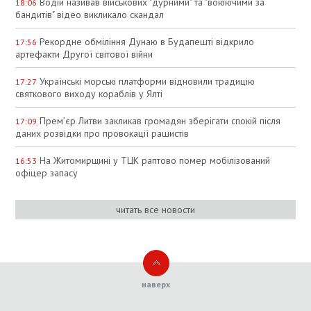
Водій називав військових "дурними" та "воюючими за
18:06
бандитів" відео викликало скандал
Рекордне обміління Дунаю в Будапешті відкрило
17:56
артефакти Другої світової війни
Українські морські платформи відновили традицію
17:27
святкового виходу кораблів у Ялті
Прем’єр Литви закликав громадян зберігати спокій після
17:09
даних розвідки про провокації рашистів
На Житомирщині у ТЦК раптово помер мобілізований
16:53
офіцер запасу
читать все новости
наверх