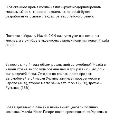
В ближайшее время компания планирует модернизировать
модельный ряд
«нового поколения», который будет
разработан на основе стандартов европейского рынка.
Поставки в Украину Mazda СХ-9 начнутся уже в нынешнем
месяце, а в октябре в украинских салонах появится новая Mazda
ВТ-50.
За последние 4 года объем реализаций автомобилей Mazda в
нашей стране вырос чуть больше чем в три раза - с 2 до до 7
тыс. моделей в год. Сегодня по темпам роста продаж
автомобилей этой марки Украина занимает первое место в
Европе (46%), второе место занимает Россия (35%), третье –
Румыния (25%).
Более детально о планах и изменениях ценовой политики
компании Mazda Motor Europe после присоединения Украины к