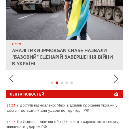
ВЛАСНИКАМ ЗРУЙНОВАНОГО ЖИТЛА
ДОЗВОЛИЛИ НЕ ПЛАТИТИ ЗА КОМУНАЛКУ
ИНТЕГРАЦИЯ УКРАИНЫ В НАТО ВРЯД ЛИ
СОСТОИТСЯ В БЛИЖАЙШЕЕ ВРЕМЯ, –
07:29
КАНДИДАТ В ПРЕМЬЕРЫ ПОЛЬШИ ПРИЗВАЛ
АНАЛІТИКИ JPMORGAN CHASE НАЗВАЛИ
ПАЛИВНИЙ РИНОК РОЗІГРІЛИ ШТУЧНО:
РЮТТЕ
ЕС ПРЕКРАТИТЬ ВОЕННУЮ ПОМОЩЬ
"БАЗОВИЙ" СЦЕНАРІЙ ЗАВЕРШЕННЯ ВІЙНИ
АНАЛІТИКИ ЗВИНУВАТИЛИ АЗС У
УКРАИНЕ
В УКРАЇНІ
СПЕКУЛЯЦІЇ
ЛЕНТА НОВОСТЕЙ
У доступі відмовлено: Маск відхилив прохання України у
13:23
доступі до Starlink для ударів по території РФ
До Львова привезли обгорілі книги з харківського складу,
12:17
знищеного ударом РФ