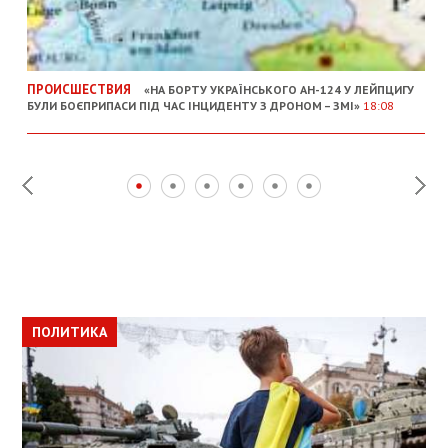
ПРОИСШЕСТВИЯ
«НА БОРТУ УКРАЇНСЬКОГО АН-124 У ЛЕЙПЦИГУ
БУЛИ БОЄПРИПАСИ ПІД ЧАС ІНЦИДЕНТУ З ДРОНОМ – ЗМІ»
18:08
ПОЛИТИКА
ПОЛИТИКА
ОБЩЕСТВО
ПОЛИТИКА
ЭКОНОМИКА