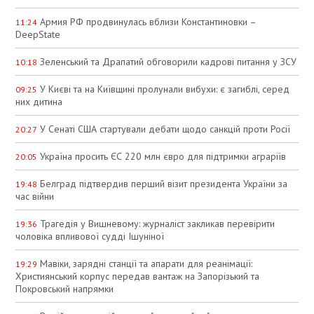
Армия РФ продвинулась вблизи Константиновки –
11:24
DeepState
Зеленський та Драпатий обговорили кадрові питання у ЗСУ
10:18
У Києві та на Київщині пролунали вибухи: є загиблі, серед
09:25
них дитина
У Сенаті США стартували дебати щодо санкцій проти Росії
20:27
Україна просить ЄС 220 млн євро для підтримки аграріїв
20:05
Белград підтвердив перший візит президента України за
19:48
час війни
Трагедія у Вишневому: журналіст закликав перевірити
19:36
чоловіка впливової судді Ішуніної
Мавіки, зарядні станції та апарати для реанімації:
19:29
Християнський корпус передав вантаж на Запорізький та
Покровський напрямки