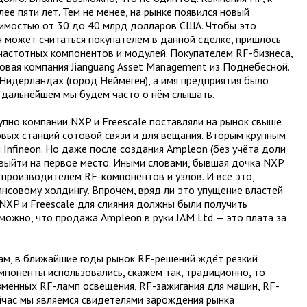
ее пяти лет. Тем не менее, на рынке появился новый
оимостью от 30 до 40 млрд долларов США. Чтобы это
я может считаться покупателем в данной сделке, пришлось
частотных компонентов и модулей. Покупателем RF-бизнеса,
совая компания Jianguang Asset Management из Поднебесной.
Нидерландах (город Неймеген), а имя предприятия было
В дальнейшем мы будем часто о нём слышать.
пно компании NXP и Freescale поставляли на рынок свыше
вых станций сотовой связи и для вещания. Вторым крупным
 Infineon. Но даже после создания Ampleon (без учёта доли
ся выйти на первое место. Иными словами, бывшая дочка NXP
 производителем RF-компонентов и узлов. И всё это,
нсовому холдингу. Впрочем, вряд ли это упущение властей
NXP и Freescale для слияния должны были получить
можно, что продажа Ampleon в руки JAM Ltd — это плата за
зам, в ближайшие годы рынок RF-решений ждёт резкий
мпоненты использовались, скажем так, традиционно, то
зменных RF-ламп освещения, RF-зажигания для машин, RF-
ейчас мы являемся свидетелями зарождения рынка