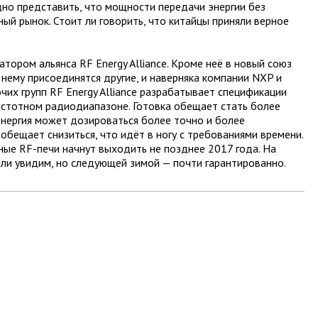
но представить, что мощности передачи энергии без
ный рынок. Стоит ли говорить, что китайцы приняли верное
тором альянса RF Energy Alliance. Кроме неё в новый союз
 нему присоединятся другие, и наверняка компании NXP и
очих групп RF Energy Alliance разрабатывает спецификации
астотном радиодиапазоне. Готовка обещает стать более
энергия может дозироваться более точно и более
обещает снизиться, что идёт в ногу с требованиями времени.
ые RF-печи начнут выходить не позднее 2017 года. На
ли увидим, но следующей зимой — почти гарантированно.