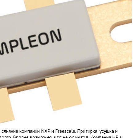
лияние компаний NXP и Freescale. Притирка, усушка и
долго. Вполне возможно, что не один год. Компания HP, к