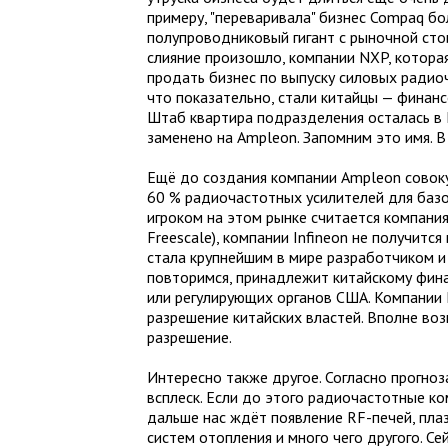
примеру, "переваривала" бизнес Compaq бол
полупроводниковый гигант с рыночной ст
слияние произошло, компании NXP, котора
продать бизнес по выпуску силовых радио
что показательно, стали китайцы — финан
Штаб квартира подразделения осталась в 
заменено на Ampleon. Запомним это имя. 
Ещё до создания компании Ampleon совоку
60 % радиочастотных усилителей для базо
игроком на этом рынке считается компания
Freescale), компании Infineon не получит
стала крупнейшим в мире разработчиком и
повторимся, принадлежит китайскому фина
или регулирующих органов США. Компании 
разрешение китайских властей. Вполне воз
разрешение.
Интересно также другое. Согласно прогно
всплеск. Если до этого радиочастотные ко
дальше нас ждёт появление RF-печей, пла
систем отопления и много чего другого. С