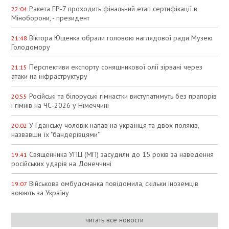
Ракета FP‑7 проходить фінальний етап сертифікації в
22:04
Міноборони, - президент
Віктора Ющенка обрали головою наглядової ради Музею
21:48
Голодомору
Перспективи експорту соняшникової олії зірвані через
21:15
атаки на інфраструктуру
Російські та білоруські гімнастки виступатимуть без прапорів
20:55
і гімнів на ЧС‑2026 у Німеччині
У Гданську чоловік напав на українця та двох поляків,
20:02
назвавши їх "бандерівцями"
Священника УПЦ (МП) засудили до 15 років за наведення
19:41
російських ударів на Донеччині
Військова омбудсманка повідомила, скільки іноземців
19:07
воюють за Україну
читать все новости