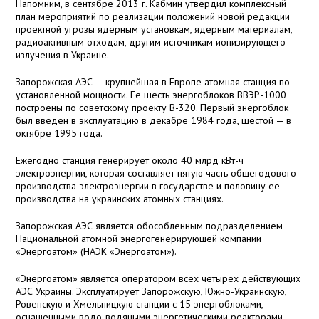
Напомним, в сентябре 2013 г. Кабмин утвердил комплексный
план мероприятий по реализации положений новой редакции
проектной угрозы ядерным установкам, ядерным материалам,
радиоактивным отходам, другим источникам ионизирующего
излучения в Украине.
Запорожская АЭС — крупнейшая в Европе атомная станция по
установленной мощности. Ее шесть энергоблоков ВВЭР-1000
построены по советскому проекту В-320. Первый энергоблок
был введен в эксплуатацию в декабре 1984 года, шестой — в
октябре 1995 года.
Ежегодно станция генерирует около 40 млрд кВт-ч
электроэнергии, которая составляет пятую часть общегодового
производства электроэнергии в государстве и половину ее
производства на украинских атомных станциях.
Запорожская АЭС является обособленным подразделением
Национальной атомной энергогенерирующей компании
«Энергоатом» (НАЭК «Энергоатом»).
«Энергоатом» является оператором всех четырех действующих
АЭС Украины. Эксплуатирует Запорожскую, Южно-Украинскую,
Ровенскую и Хмельницкую станции с 15 энергоблоками,
оснащенными водо-водяными энергетическими реакторами,