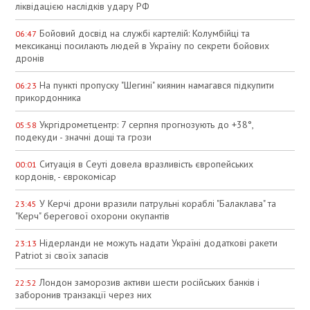
ліквідацією наслідків удару РФ
Бойовий досвід на службі картелій: Колумбійці та
06:47
мексиканці посилають людей в Україну по секрети бойових
дронів
На пункті пропуску "Шегині" киянин намагався підкупити
06:23
прикордонника
Укргідрометцентр: 7 серпня прогнозують до +38°,
05:58
подекуди - значні дощі та грози
Ситуація в Сеуті довела вразливість європейських
00:01
кордонів, - єврокомісар
У Керчі дрони вразили патрульні кораблі "Балаклава" та
23:45
"Керч" берегової охорони окупантів
Нідерланди не можуть надати Україні додаткові ракети
23:13
Patriot зі своїх запасів
Лондон заморозив активи шести російських банків і
22:52
заборонив транзакції через них