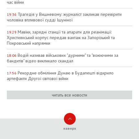
час війни
Трагедія у Вишневому: журналіст закликав перевірити
19:36
чоловіка впливової судді Ішуніної
Мавіки, зарядні станції та апарати для реанімації:
19:29
Християнський корпус передав вантаж на Запорізький та
Покровський напрямки
Водій називав військових "дурними" та "воюючими за
18:06
бандитів" відео викликало скандал
Рекордне обміління Дунаю в Будапешті відкрило
17:56
артефакти Другої світової війни
читать все новости
наверх