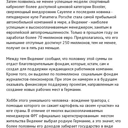
Затем появились не менее успешные модели: спортивный
кабриолет более доступной ценовой категории Boxster,
сверхмощный внедорожник Cayenne и последняя новинка -
пятидверное купе Panamera. Porsche стала самой прибыльной
автомобильной компанией в мире, а Видекинг - наиболее
успешным и высокооплачиваемым менеджером, занятым в
европейской автопромышленности. Только в прошлом году он
заработал более 70 миллионов евро. Предполагалось, что его
нынешние отступные достигнут 250 миллионов, тем не менее,
получит он в пять раз меньше.
Между тем Видекинг сообщил, что половину этой суммы он
отдаст благотворительным фондам, которые, кстати, сам и
создал для поддержки нуждающихся работников компании.
Кроме того, он выделил по полмиллиона социальным фондам
журналистов-пенсионеров. При этом он намерен и в будущем
оказывать финансовую поддержку проектам, направленным на
создание новых рабочих мест в Германии.
Хобби этого уникального человека - вождение трактора, с
помощью которого он сажает картофель на своем «участке» на
юге страны. В отличие от многих высокооплачиваемых
менеджеров ФРГ официально зарегистрированным местом
жительства Видекинг выбрал родную Германию, а это значит, что
более половины его доходов забирает государство в виде