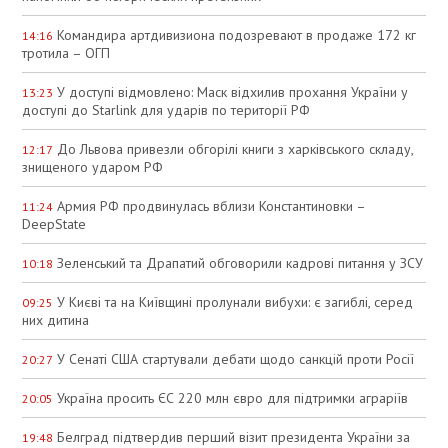
Командира артдивизиона подозревают в продаже 172 кг
14:16
тротила – ОГП
У доступі відмовлено: Маск відхилив прохання України у
13:23
доступі до Starlink для ударів по території РФ
До Львова привезли обгорілі книги з харківського складу,
12:17
знищеного ударом РФ
Армия РФ продвинулась вблизи Константиновки –
11:24
DeepState
Зеленський та Драпатий обговорили кадрові питання у ЗСУ
10:18
У Києві та на Київщині пролунали вибухи: є загиблі, серед
09:25
них дитина
У Сенаті США стартували дебати щодо санкцій проти Росії
20:27
Україна просить ЄС 220 млн євро для підтримки аграріїв
20:05
Белград підтвердив перший візит президента України за
19:48