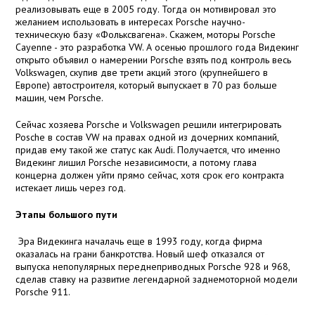
реализовывать еще в 2005 году. Тогда он мотивировал это
желанием использовать в интересах Porsche научно-
техническую базу «Фольксвагена». Скажем, моторы Porsche
Cayenne - это разработка VW. А осенью прошлого года Видекинг
открыто объявил о намерении Porsche взять под контроль весь
Volkswagen, скупив две трети акций этого (крупнейшего в
Европе) автостроителя, который выпускает в 70 раз больше
машин, чем Porsche.
Сейчас хозяева Porsche и Volkswagen решили интегрировать
Posche в состав VW на правах одной из дочерних компаний,
придав ему такой же статус как Audi. Получается, что именно
Видекинг лишил Porsche независимости, а потому глава
концерна должен уйти прямо сейчас, хотя срок его контракта
истекает лишь через год.
Этапы большого пути
Эра Видекинга началачь еще в 1993 году, когда фирма
оказалась на грани банкротства. Новый шеф отказался от
выпуска непопулярных переднеприводных Porsche 928 и 968,
сделав ставку на развитие легендарной заднемоторной модели
Porsche 911.