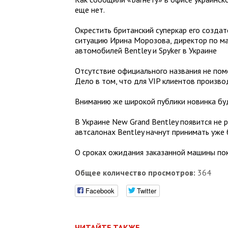
еще нет.
Окрестить британский суперкар его созда
ситуацию Ирина Морозова, директор по ма
автомобилей Bentley и Spyker в Украине
Отсутствие официального названия не пом
Дело в том, что для VIP клиентов произво
Вниманию же широкой публики новинка бу
В Украине New Grand Bentley появится не р
автсалонах Bentley начнут принимать уже 
О сроках ожидания заказанной машины пок
Общее количество просмотров:
364
Facebook
Twitter
ЧИТАЙТЕ ТАКЖЕ