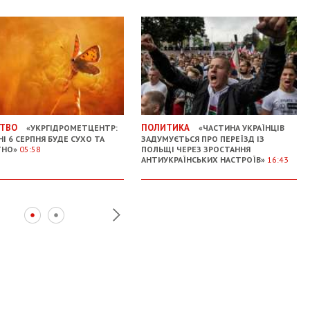
ТВО
ПОЛИТИКА
«УКРГІДРОМЕТЦЕНТР:
«ЧАСТИНА УКРАЇНЦІВ
НІ 6 СЕРПНЯ БУДЕ СУХО ТА
ЗАДУМУЄТЬСЯ ПРО ПЕРЕЇЗД ІЗ
ТНО»
05:58
ПОЛЬЩІ ЧЕРЕЗ ЗРОСТАННЯ
АНТИУКРАЇНСЬКИХ НАСТРОЇВ»
16:43