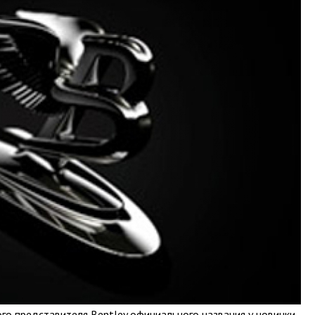
го представителя Bentley официального названия у новинки