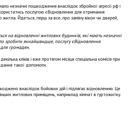
мало незначні пошкодження внаслідок збройної агресії рф і
скористатись послугою єВідновлення для отримання
житла. Йдеться, перш за все, про заміну вікон чи дверей,
ся на відновленні житлових будинків, які мають незначні
ло зробити якнайшвидше, послугу єВідновлення
 для громадян.
екілька кліків і вже протягом місяця спеціальна комісія при
дання такої допомоги.
коджено внаслідок бойових дій і підлягає відновленню. Це
 інших житлових приміщень, наприклад кімнат в гуртожитку.