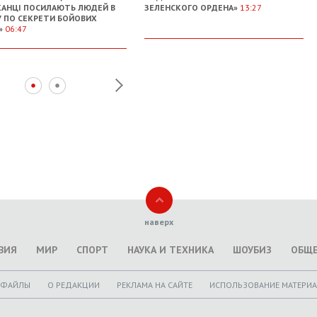
АНЦІ ПОСИЛАЮТЬ ЛЮДЕЙ В
ЗЕЛЕНСКОГО ОРДЕНА»
13:27
У ПО СЕКРЕТИ БОЙОВИХ
»
06:47
наверх
ВИЯ
МИР
СПОРТ
НАУКА И ТЕХНИКА
ШОУБИЗ
ОБЩ
ОФАЙЛЫ
O РЕДАКЦИИ
РЕКЛАМА НА САЙТЕ
ИСПОЛЬЗОВАНИЕ МАТЕРИ