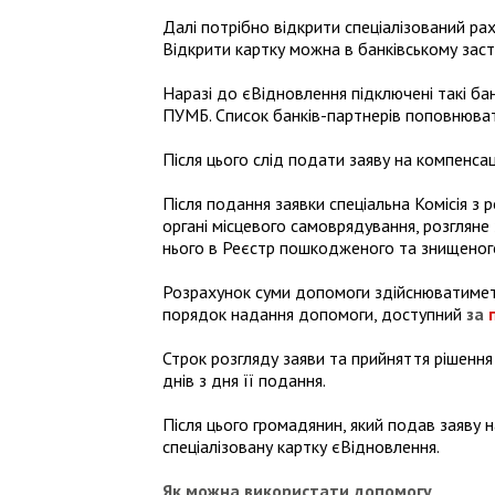
Далі потрібно відкрити спеціалізований ра
Відкрити картку можна в банківському засто
Наразі до єВідновлення підключені такі ба
ПУМБ. Список банків-партнерів поповнюват
Після цього слід подати заяву на компенсаці
Після подання заявки спеціальна Комісія з
органі місцевого самоврядування, розгляне
нього в Реєстр пошкодженого та знищеного
Розрахунок суми допомоги здійснюватиметьс
порядок надання допомоги, доступний
за
Строк розгляду заяви та прийняття рішенн
днів з дня її подання.
Після цього громадянин, який подав заяву
спеціалізовану картку єВідновлення.
Як можна використати допомогу