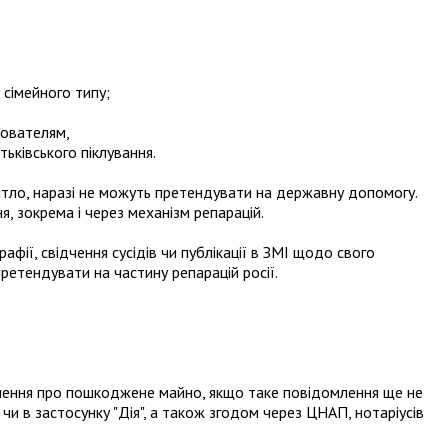
сімейного типу;
ователям,
ьківського піклування.
итло, наразі не можуть претендувати на державну допомогу.
 зокрема і через механізм репарацій.
афії, свідчення сусідів чи публікації в ЗМІ щодо свого
етендувати на частину репарацій росії.
лення про пошкоджене майно, якщо таке повідомлення ще не
чи в застосунку "Дія", а також згодом через ЦНАП, нотаріусів