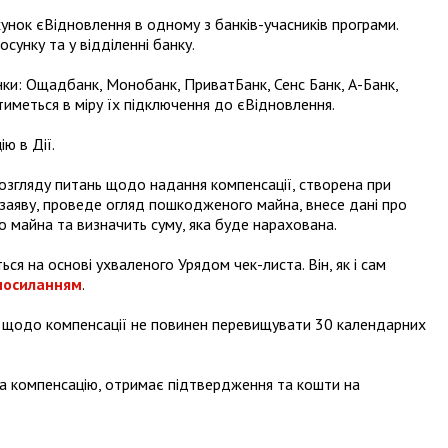
хунок єВідновлення в одному з банків-учасників програми.
сунку та у відділенні банку.
нки: Ощадбанк, Монобанк, ПриватБанк, Сенс Банк, А-Банк,
иметься в міру їх підключення до єВідновлення.
ю в Дії.
 розгляду питань щодо надання компенсації, створена при
 заяву, проведе огляд пошкодженого майна, внесе дані про
 майна та визначить суму, яка буде нарахована.
я на основі ухваленого Урядом чек-листа. Він, як і сам
посиланням
.
я щодо компенсації не повинен перевищувати 30 календарних
 на компенсацію, отримає підтвердження та кошти на