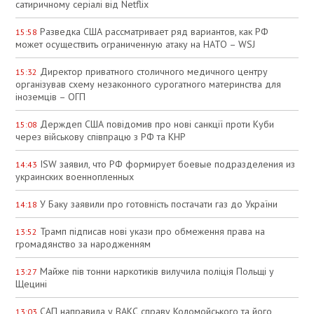
сатиричному серіалі від Netflix
Разведка США рассматривает ряд вариантов, как РФ
15:58
может осуществить ограниченную атаку на НАТО – WSJ
Директор приватного столичного медичного центру
15:32
організував схему незаконного сурогатного материнства для
іноземців – ОГП
Держдеп США повідомив про нові санкції проти Куби
15:08
через військову співпрацю з РФ та КНР
ISW заявил, что РФ формирует боевые подразделения из
14:43
украинских военнопленных
У Баку заявили про готовність постачати газ до України
14:18
Трамп підписав нові укази про обмеження права на
13:52
громадянство за народженням
Майже пів тонни наркотиків вилучила поліція Польщі у
13:27
Щецині
САП направила у ВАКС справу Коломойського та його
13:03