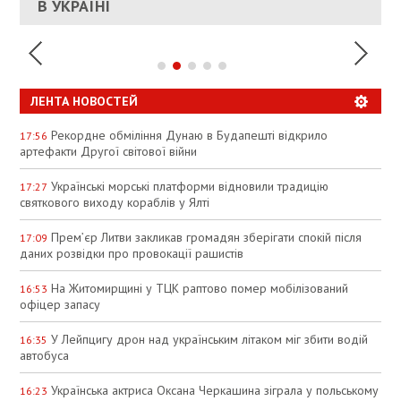
УКРАИНЕ
В УКРАЇНІ
СПЕКУЛЯЦІЇ
ЛЕНТА НОВОСТЕЙ
Рекордне обміління Дунаю в Будапешті відкрило
17:56
артефакти Другої світової війни
Українські морські платформи відновили традицію
17:27
святкового виходу кораблів у Ялті
Прем’єр Литви закликав громадян зберігати спокій після
17:09
даних розвідки про провокації рашистів
На Житомирщині у ТЦК раптово помер мобілізований
16:53
офіцер запасу
У Лейпцигу дрон над українським літаком міг збити водій
16:35
автобуса
Українська актриса Оксана Черкашина зіграла у польському
16:23