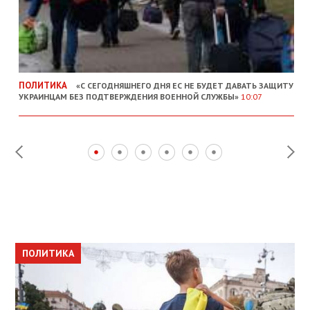
ПОЛИТИКА
«С СЕГОДНЯШНЕГО ДНЯ ЕС НЕ БУДЕТ ДАВАТЬ ЗАЩИТУ
УКРАИНЦАМ БЕЗ ПОДТВЕРЖДЕНИЯ ВОЕННОЙ СЛУЖБЫ»
10:07
ПОЛИТИКА
ПОЛИТИКА
ОБЩЕСТВО
ПОЛИТИКА
ЭКОНОМИКА