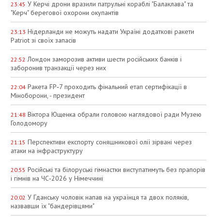
У Керчі дрони вразили патрульні кораблі "Балаклава" та
23:45
"Керч" берегової охорони окупантів
Нідерланди не можуть надати Україні додаткові ракети
23:13
Patriot зі своїх запасів
Лондон заморозив активи шести російських банків і
22:52
заборонив транзакції через них
Ракета FP‑7 проходить фінальний етап сертифікації в
22:04
Міноборони, - президент
Віктора Ющенка обрали головою наглядової ради Музею
21:48
Голодомору
Перспективи експорту соняшникової олії зірвані через
21:15
атаки на інфраструктуру
Російські та білоруські гімнастки виступатимуть без прапорів
20:55
і гімнів на ЧС‑2026 у Німеччині
У Гданську чоловік напав на українця та двох поляків,
20:02
назвавши їх "бандерівцями"