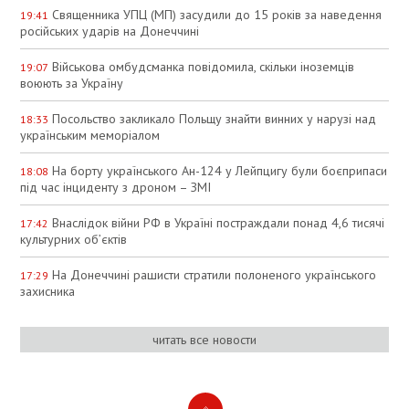
Священника УПЦ (МП) засудили до 15 років за наведення
19:41
російських ударів на Донеччині
Військова омбудсманка повідомила, скільки іноземців
19:07
воюють за Україну
Посольство закликало Польщу знайти винних у нарузі над
18:33
українським меморіалом
На борту українського Ан-124 у Лейпцигу були боєприпаси
18:08
під час інциденту з дроном – ЗМІ
Внаслідок війни РФ в Україні постраждали понад 4,6 тисячі
17:42
культурних об’єктів
На Донеччині рашисти стратили полоненого українського
17:29
захисника
читать все новости