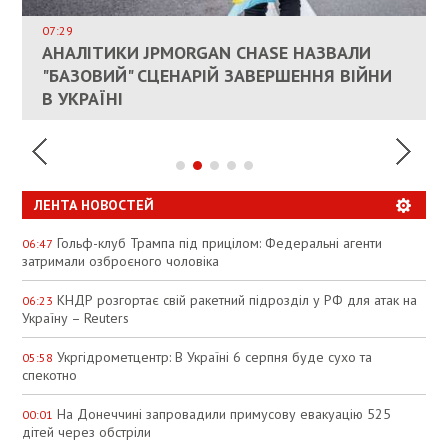
ДОЗВОЛИЛИ НЕ ПЛАТИТИ ЗА КОМУНАЛКУ
ИНТЕГРАЦИЯ УКРАИНЫ В НАТО ВРЯД ЛИ
СОСТОИТСЯ В БЛИЖАЙШЕЕ ВРЕМЯ, –
07:29
КАНДИДАТ В ПРЕМЬЕРЫ ПОЛЬШИ ПРИЗВАЛ
АНАЛІТИКИ JPMORGAN CHASE НАЗВАЛИ
ПАЛИВНИЙ РИНОК РОЗІГРІЛИ ШТУЧНО:
РЮТТЕ
ЕС ПРЕКРАТИТЬ ВОЕННУЮ ПОМОЩЬ
"БАЗОВИЙ" СЦЕНАРІЙ ЗАВЕРШЕННЯ ВІЙНИ
АНАЛІТИКИ ЗВИНУВАТИЛИ АЗС У
УКРАИНЕ
В УКРАЇНІ
СПЕКУЛЯЦІЇ
ЛЕНТА НОВОСТЕЙ
Гольф-клуб Трампа під прицілом: Федеральні агенти
06:47
затримали озброєного чоловіка
КНДР розгортає свій ракетний підрозділ у РФ для атак на
06:23
Україну – Reuters
Укргідрометцентр: В Україні 6 серпня буде сухо та
05:58
спекотно
На Донеччині запровадили примусову евакуацію 525
00:01
дітей через обстріли