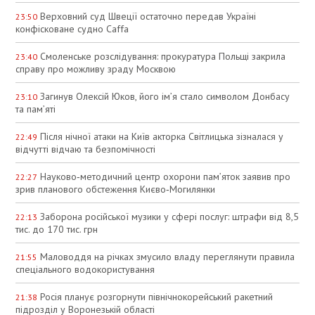
Верховний суд Швеції остаточно передав Україні
23:50
конфісковане судно Caffa
Смоленське розслідування: прокуратура Польщі закрила
23:40
справу про можливу зраду Москвою
Загинув Олексій Юков, його ім’я стало символом Донбасу
23:10
та пам’яті
Після нічної атаки на Київ акторка Світлицька зізналася у
22:49
відчутті відчаю та безпомічності
Науково‑методичний центр охорони пам’яток заявив про
22:27
зрив планового обстеження Києво‑Могилянки
Заборона російської музики у сфері послуг: штрафи від 8,5
22:13
тис. до 170 тис. грн
Маловоддя на річках змусило владу переглянути правила
21:55
спеціального водокористування
Росія планує розгорнути північнокорейський ракетний
21:38
підрозділ у Воронезькій області