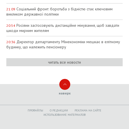
Соціальний фронт: боротьба з бідністю стає ключовим
21:09
викликом державної політики
Росіяни застосовують дистанційне мінування, щоб завдати
20:54
шкоди мирним жителям
Директор департаменту Мінекономіки мешкає в елітному
20:36
будинку, що належить пенсіонеру
читать все новости
наверх
ПРОФАЙЛЫ
O РЕДАКЦИИ
РЕКЛАМА НА САЙТЕ
ИСПОЛЬЗОВАНИЕ МАТЕРИАЛОВ