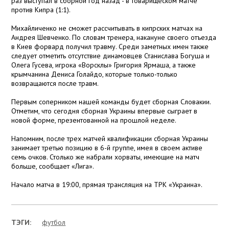
раз выступал в сборной год назад - в товарищеском матче
против Кипра (1:1).
Михайличенко не сможет рассчитывать в кипрских матчах на
Андрея Шевченко. По словам тренера, накануне своего отъезда
в Киев форвард получил травму. Среди заметных имен также
следует отметить отсутствие динамовцев Станислава Богуша и
Олега Гусева, игрока «Ворсклы» Григория Ярмаша, а также
крымчанина Дениса Голайдо, которые только-только
возвращаются после травм.
Первым соперником нашей команды будет сборная Словакии.
Отметим, что сегодня сборная Украины впервые сыграет в
новой форме, презентованной на прошлой неделе.
Напомним, после трех матчей квалификации сборная Украины
занимает третью позицию в 6-й группе, имея в своем активе
семь очков. Столько же набрали хорваты, имеющие на матч
больше, сообщает «Лига».
Начало матча в 19:00, прямая трансляция на ТРК «Украина».
ТЭГИ:
футбол