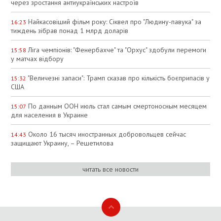
через зростання антиукраїнських настроїв
Найкасовіший фільм року: Сіквел про "Людину-павука" за
16:23
тиждень зібрав понад 1 млрд доларів
Ліга чемпіонів: "Фенербахче" та "Орхус" здобули перемоги
15:58
у матчах відбору
"Величезні запаси": Трамп сказав про кількість боєприпасів у
15:32
США
По данным ООН июль стал самым смертоносным месяцем
15:07
для населения в Украине
Около 16 тысяч иностранных добровольцев сейчас
14:43
защищают Украину, – Решетилова
читать все новости