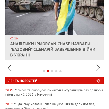
ВЛАСНИКАМ ЗРУЙНОВАНОГО ЖИТЛА
ДОЗВОЛИЛИ НЕ ПЛАТИТИ ЗА КОМУНАЛКУ
ИНТЕГРАЦИЯ УКРАИНЫ В НАТО ВРЯД ЛИ
СОСТОИТСЯ В БЛИЖАЙШЕЕ ВРЕМЯ, –
07:29
КАНДИДАТ В ПРЕМЬЕРЫ ПОЛЬШИ ПРИЗВАЛ
АНАЛІТИКИ JPMORGAN CHASE НАЗВАЛИ
ПАЛИВНИЙ РИНОК РОЗІГРІЛИ ШТУЧНО:
РЮТТЕ
ЕС ПРЕКРАТИТЬ ВОЕННУЮ ПОМОЩЬ
"БАЗОВИЙ" СЦЕНАРІЙ ЗАВЕРШЕННЯ ВІЙНИ
АНАЛІТИКИ ЗВИНУВАТИЛИ АЗС У
УКРАИНЕ
В УКРАЇНІ
СПЕКУЛЯЦІЇ
ЛЕНТА НОВОСТЕЙ
Російські та білоруські гімнастки виступатимуть без прапорів
20:55
і гімнів на ЧС‑2026 у Німеччині
У Гданську чоловік напав на українця та двох поляків,
20:02
назвавши їх "бандерівцями"