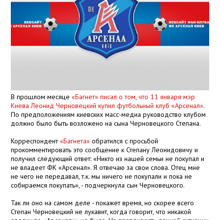
В прошлом месяце
«Багнет» писал о том, что 11 января мэр
Киева Леонид Черновецкий купил футбольный клуб «Арсенал»
.
По предположениям киевских масс-медиа руководство клубом
должно было быть возложено на сына Черновецкого Степана.
Корреспондент
«Багнета»
обратился с просьбой
прокомментировать это сообщение к Степану Леонидовичу и
получил следующий ответ: «Никто из нашей семьи не покупал и
не владеет ФК «Арсенал». Я отвечаю за свои слова. Отец мне
не чего не передавал, т.к. мы ничего не покупали и пока не
собираемся покупать», - подчеркнула сын Черновецкого.
Так ли оно на самом деле - покажет время, но скорее всего
Степан Черновецкий не лукавит, когда говорит, что никакой