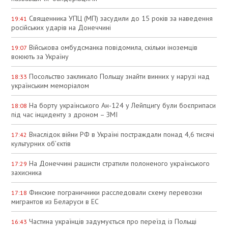
Священника УПЦ (МП) засудили до 15 років за наведення
19:41
російських ударів на Донеччині
Військова омбудсманка повідомила, скільки іноземців
19:07
воюють за Україну
Посольство закликало Польщу знайти винних у нарузі над
18:33
українським меморіалом
На борту українського Ан-124 у Лейпцигу були боєприпаси
18:08
під час інциденту з дроном – ЗМІ
Внаслідок війни РФ в Україні постраждали понад 4,6 тисячі
17:42
культурних об’єктів
На Донеччині рашисти стратили полоненого українського
17:29
захисника
Финские пограничники расследовали схему перевозки
17:18
мигрантов из Беларуси в ЕС
Частина українців задумується про переїзд із Польщі
16:43