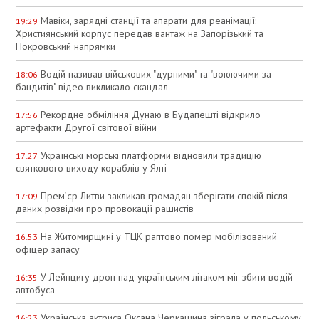
Мавіки, зарядні станції та апарати для реанімації:
19:29
Християнський корпус передав вантаж на Запорізький та
Покровський напрямки
Водій називав військових "дурними" та "воюючими за
18:06
бандитів" відео викликало скандал
Рекордне обміління Дунаю в Будапешті відкрило
17:56
артефакти Другої світової війни
Українські морські платформи відновили традицію
17:27
святкового виходу кораблів у Ялті
Прем’єр Литви закликав громадян зберігати спокій після
17:09
даних розвідки про провокації рашистів
На Житомирщині у ТЦК раптово помер мобілізований
16:53
офіцер запасу
У Лейпцигу дрон над українським літаком міг збити водій
16:35
автобуса
Українська актриса Оксана Черкашина зіграла у польському
16:23