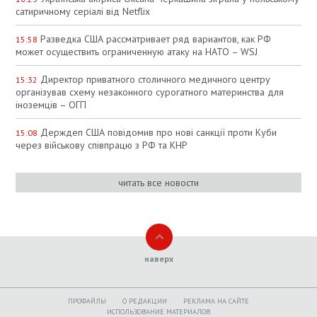
сатиричному серіалі від Netflix
Разведка США рассматривает ряд вариантов, как РФ
15:58
может осуществить ограниченную атаку на НАТО – WSJ
Директор приватного столичного медичного центру
15:32
організував схему незаконного сурогатного материнства для
іноземців – ОГП
Держдеп США повідомив про нові санкції проти Куби
15:08
через військову співпрацю з РФ та КНР
читать все новости
наверх
ПРОФАЙЛЫ
O РЕДАКЦИИ
РЕКЛАМА НА САЙТЕ
ИСПОЛЬЗОВАНИЕ МАТЕРИАЛОВ