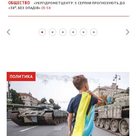
ОБЩЕСТВО
«УКРГІДРОМЕТЦЕНТР: 5 СЕРПНЯ ПРОГНОЗУЮТЬ ДО
+38°, БЕЗ ОПАДІВ»
05:58
ПОЛИТИКА
ПОЛИТИКА
ОБЩЕСТВО
ПОЛИТИКА
ЭКОНОМИКА