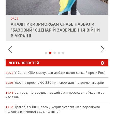
ВЛАСНИКАМ ЗРУЙНОВАНОГО ЖИТЛА
ДОЗВОЛИЛИ НЕ ПЛАТИТИ ЗА КОМУНАЛКУ
ИНТЕГРАЦИЯ УКРАИНЫ В НАТО ВРЯД ЛИ
СОСТОИТСЯ В БЛИЖАЙШЕЕ ВРЕМЯ, –
07:29
КАНДИДАТ В ПРЕМЬЕРЫ ПОЛЬШИ ПРИЗВАЛ
АНАЛІТИКИ JPMORGAN CHASE НАЗВАЛИ
ПАЛИВНИЙ РИНОК РОЗІГРІЛИ ШТУЧНО:
РЮТТЕ
ЕС ПРЕКРАТИТЬ ВОЕННУЮ ПОМОЩЬ
"БАЗОВИЙ" СЦЕНАРІЙ ЗАВЕРШЕННЯ ВІЙНИ
АНАЛІТИКИ ЗВИНУВАТИЛИ АЗС У
УКРАИНЕ
В УКРАЇНІ
СПЕКУЛЯЦІЇ
ЛЕНТА НОВОСТЕЙ
У Сенаті США стартували дебати щодо санкцій проти Росії
20:27
Україна просить ЄС 220 млн євро для підтримки аграріїв
20:05
Белград підтвердив перший візит президента України за
19:48
час війни
Трагедія у Вишневому: журналіст закликав перевірити
19:36
чоловіка впливової судді Ішуніної