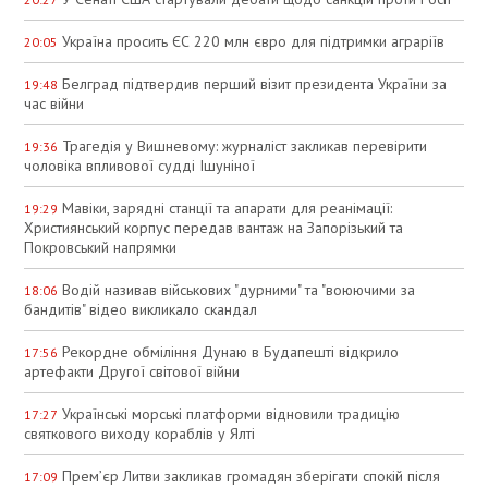
Україна просить ЄС 220 млн євро для підтримки аграріїв
20:05
Белград підтвердив перший візит президента України за
19:48
час війни
Трагедія у Вишневому: журналіст закликав перевірити
19:36
чоловіка впливової судді Ішуніної
Мавіки, зарядні станції та апарати для реанімації:
19:29
Християнський корпус передав вантаж на Запорізький та
Покровський напрямки
Водій називав військових "дурними" та "воюючими за
18:06
бандитів" відео викликало скандал
Рекордне обміління Дунаю в Будапешті відкрило
17:56
артефакти Другої світової війни
Українські морські платформи відновили традицію
17:27
святкового виходу кораблів у Ялті
Прем’єр Литви закликав громадян зберігати спокій після
17:09