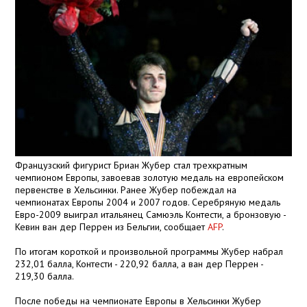
Французский фигурист Бриан Жубер стал трехкратным
чемпионом Европы, завоевав золотую медаль на европейском
первенстве в Хельсинки. Ранее Жубер побеждал на
чемпионатах Европы 2004 и 2007 годов. Серебряную медаль
Евро-2009 выиграл итальянец Самюэль Контести, а бронзовую -
Кевин ван дер Перрен из Бельгии, сообщает
AFP
.
По итогам короткой и произвольной программы Жубер набрал
232,01 балла, Контести - 220,92 балла, а ван дер Перрен -
219,30 балла.
После победы на чемпионате Европы в Хельсинки Жубер