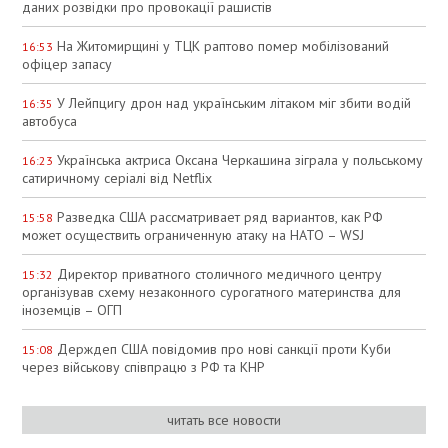
даних розвідки про провокації рашистів
На Житомирщині у ТЦК раптово помер мобілізований
16:53
офіцер запасу
У Лейпцигу дрон над українським літаком міг збити водій
16:35
автобуса
Українська актриса Оксана Черкашина зіграла у польському
16:23
сатиричному серіалі від Netflix
Разведка США рассматривает ряд вариантов, как РФ
15:58
может осуществить ограниченную атаку на НАТО – WSJ
Директор приватного столичного медичного центру
15:32
організував схему незаконного сурогатного материнства для
іноземців – ОГП
Держдеп США повідомив про нові санкції проти Куби
15:08
через військову співпрацю з РФ та КНР
читать все новости